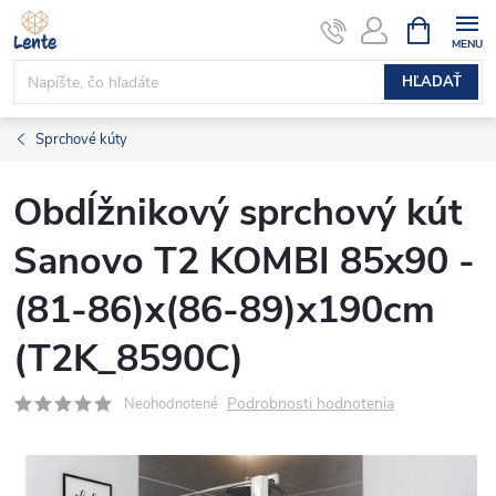
Prejsť
NÁKUPN
KOŠÍK
na
obsah
HĽADAŤ
Sprchové kúty
Obdĺžnikový sprchový kút
Sanovo T2 KOMBI 85x90 -
(81-86)x(86-89)x190cm
(T2K_8590C)
Podrobnosti hodnotenia
Neohodnotené