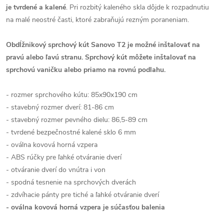
je tvrdené a kalené
. Pri rozbitý kaleného skla dôjde k rozpadnutiu
na malé neostré časti, ktoré zabraňujú rezným poraneniam.
Obdĺžnikový sprchový kút Sanovo T2 je možné inštalovať na
pravú alebo ľavú stranu.
Sprchový kút môžete inštalovať na
sprchovú vaničku alebo priamo na rovnú podlahu.
- rozmer sprchového kútu: 85x90x190 cm
- stavebný rozmer dverí: 81-86 cm
- stavebný rozmer pevného dielu: 86,5-89 cm
- tvrdené bezpečnostné kalené sklo 6 mm
- oválna kovová horná vzpera
- ABS rúčky pre ľahké otváranie dverí
- otváranie dverí do vnútra i von
- spodná tesnenie na sprchových dverách
- zdvíhacie pánty pre tiché a ľahké otváranie dverí
- oválna kovová horná vzpera je súčasťou balenia