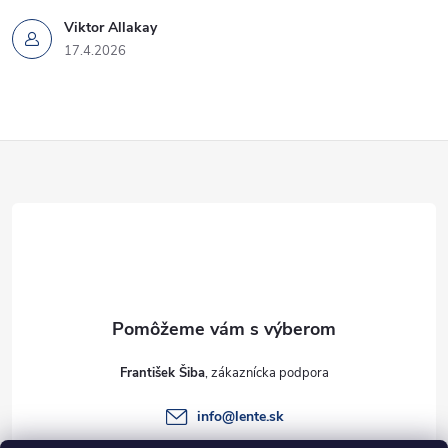
Viktor Allakay
17.4.2026
Z
á
p
ä
t
František Šiba
i
info
@
lente.sk