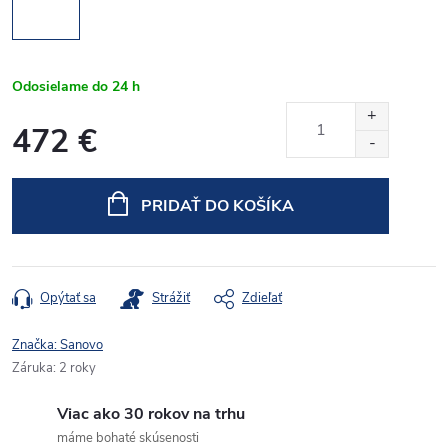
Odosielame do 24 h
472 €
Jednotková
cena:
PRIDAŤ DO KOŠÍKA
Opýtať sa
Strážiť
Zdieľať
Značka:
Sanovo
Záruka
:
2 roky
Viac ako 30 rokov na trhu
máme bohaté skúsenosti