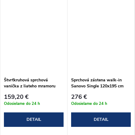
Štvrťkruhová sprchová
Sprchová zástena walk-in
vanička z liateho mramoru
Sanovo Single 120x195 cm
Sanovo LUNA 90x90x3 cm
(SIN_120C)
159,20 €
276 €
Odosielame do 24 h
Odosielame do 24 h
DETAIL
DETAIL