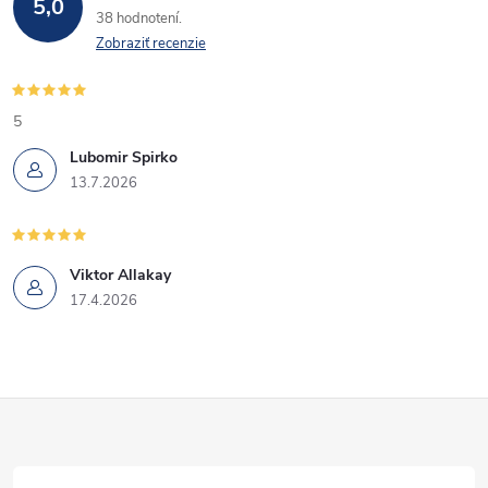
5,0
38 hodnotení
Zobraziť recenzie
5
Lubomir Spirko
13.7.2026
Viktor Allakay
17.4.2026
Z
á