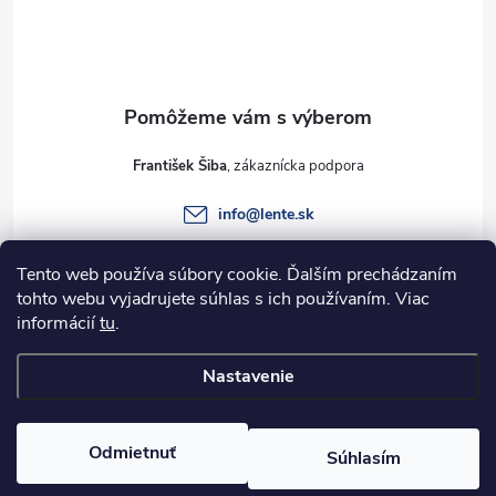
p
ä
t
František Šiba
i
info
@
lente.sk
e
+421 915 949 820
Tento web používa súbory cookie. Ďalším prechádzaním
tohto webu vyjadrujete súhlas s ich používaním. Viac
informácií
tu
.
Informácie pre vás
Nastavenie
Copyright 2026
Lente.sk
. Všetky práva vyhradené.
Odmietnuť
Súhlasím
Vytvoril Shoptet