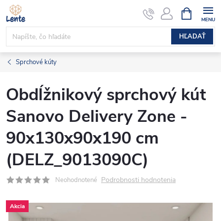
Prejsť
NÁKUPN
KOŠÍK
na
obsah
HĽADAŤ
Sprchové kúty
Obdĺžnikový sprchový kút
Sanovo Delivery Zone -
90x130x90x190 cm
(DELZ_9013090C)
Podrobnosti hodnotenia
Neohodnotené
Akcia