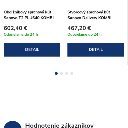
Obdĺžnikový sprchový kút
Štvorcový sprchový kút
Sanovo T2 PLUS40 KOMBI
Sanovo Delivery KOMBI
(102-107)x100x190 cm
100x100x190 cm
602,40 €
467,20 €
(T2P40K_105100C)
(DELK_100100C)
Odosielame do 24 h
Odosielame do 24 h
DETAIL
DETAIL
Hodnotenie zákazníkov