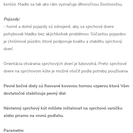
korózii. Madlo sa tak ako rám vyznačuje dlhoročnou životnosťou.
Pojazdy:
- horné a dolné pojazdy sú zdvojené, aby sa sprchové dvere
pohybovali hladko bez akýchkoľvek problémov. Súčasťou pojazdov
je chrómové púzdro, ktoré podporuje kvalitu a stabilitu sprchový
dverí.
Orientácia otvárania sprchových dverí je ľubovolná. Preto sprchové
dvere na sprchovom kúte je možné otočiť podla potreby používania.
Pevné bočné diely sú fixované kovovou hornou vzperou ktorá Vám
dostatočné stabilizuje pevný diel.
Nástenný sprchový kút môžete inštalovať na sprchovú vaničku
alebo priamo na rovnú podlahu.
Parametre: