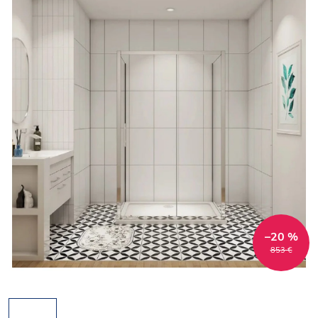
–20 %
853 €