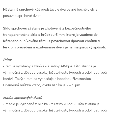
Nástenný sprchový kút
predstavuje dva pevné bočné diely a
posuvné sprchové dvere.
Sklo sprchovej zásteny je zhotovené z bezpečnostného
transparentného skla s hrúbkou 6 mm, ktoré je vsadené do
lešteného hliníkového rámu s povrchovou úpravou chrómu v
lesklom prevedení a uzatváranie dverí je na magnetický spôsob.
Rám:
- rám je vyrobený z hliníka - z liatiny AlMgSi. Táto zliatina je
výnimočná z dôvodu vysokej leštiteľnosti, tvrdosti a odolnosti voči
korózii. Takýto rám sa vyznačuje dlhodobou životnosťou.
Priemerná hrúbka vrstvy oxidu hliníka je 2 – 5 µm.
Madlo sprchových dverí:
- madlo je vyrobené z hliníka - z liatiny AlMgSi. Táto zliatina je
výnimočná z dôvodu vysokej leštiteľnosti, tvrdosti a odolnosti voči