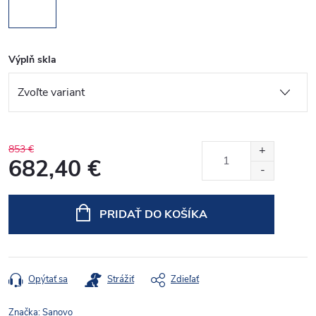
Výplň skla
853 €
682,40 €
Jednotková
cena:
PRIDAŤ DO KOŠÍKA
Opýtať sa
Strážiť
Zdieľať
Značka:
Sanovo