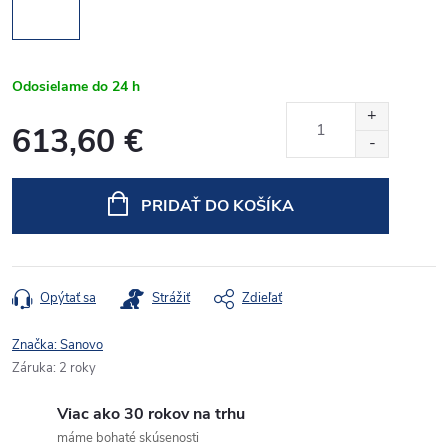
Odosielame do 24 h
613,60 €
Jednotková
cena:
PRIDAŤ DO KOŠÍKA
Opýtať sa
Strážiť
Zdieľať
Značka:
Sanovo
Záruka
:
2 roky
Viac ako 30 rokov na trhu
máme bohaté skúsenosti