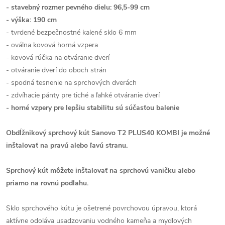
- stavebný rozmer pevného dielu: 96,5-99 cm
- výška: 190 cm
- tvrdené bezpečnostné kalené sklo 6 mm
- oválna kovová horná vzpera
- kovová rúčka na otváranie dverí
- otváranie dverí do oboch strán
- spodná tesnenie na sprchových dverách
- zdvíhacie pánty pre tiché a ľahké otváranie dverí
- horné vzpery pre lepšiu stabilitu sú súčasťou balenie
Obdĺžnikový sprchový kút Sanovo T2 PLUS40 KOMBI je možné
inštalovať na pravú alebo ľavú stranu.
Sprchový kút môžete inštalovať na sprchovú vaničku alebo
priamo na rovnú podlahu.
Sklo sprchového kútu je ošetrené povrchovou úpravou, ktorá
aktívne odoláva usadzovaniu vodného kameňa a mydlových