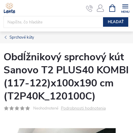
Prejsť
NÁKUPN
KOŠÍK
na
obsah
HĽADAŤ
Sprchové kúty
Obdĺžnikový sprchový kút
Sanovo T2 PLUS40 KOMBI
(117-122)x100x190 cm
(T2P40K_120100C)
Podrobnosti hodnotenia
Neohodnotené