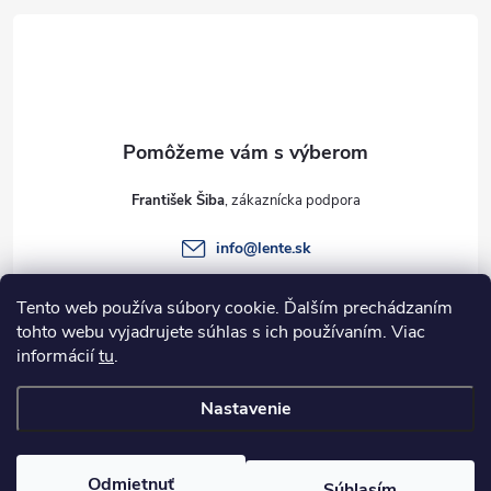
á
p
ä
t
František Šiba
i
info
@
lente.sk
e
+421 915 949 820
Tento web používa súbory cookie. Ďalším prechádzaním
tohto webu vyjadrujete súhlas s ich používaním. Viac
informácií
tu
.
Informácie pre vás
Nastavenie
Copyright 2026
Lente.sk
. Všetky práva vyhradené.
Odmietnuť
Súhlasím