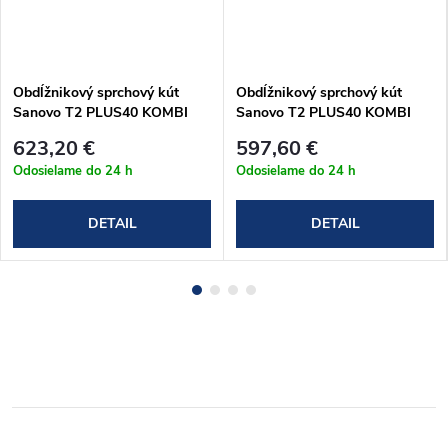
Obdĺžnikový sprchový kút
Obdĺžnikový sprchový kút
Sanovo T2 PLUS40 KOMBI
Sanovo T2 PLUS40 KOMBI
(137-142)x90x190 cm
(117-122)x80x190 cm
623,20 €
597,60 €
(T2P40K_14090C)
(T2P40K_12080C)
Odosielame do 24 h
Odosielame do 24 h
DETAIL
DETAIL