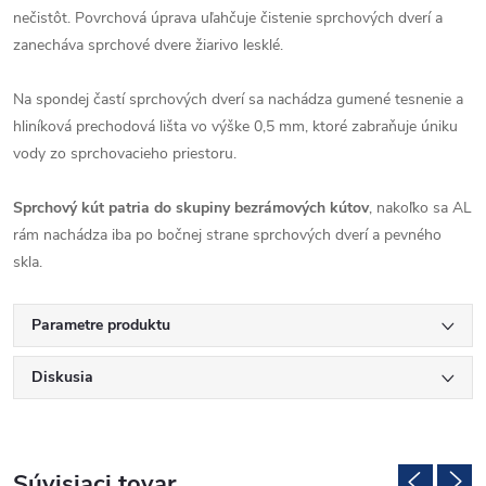
nečistôt. Povrchová úprava uľahčuje čistenie sprchových dverí a
zanecháva sprchové dvere žiarivo lesklé.
Na spondej častí sprchových dverí sa nachádza gumené tesnenie a
hliníková prechodová lišta vo výške 0,5 mm, ktoré zabraňuje úniku
vody zo sprchovacieho priestoru.
Sprchový kút patria do skupiny bezrámových kútov
, nakoľko sa AL
rám nachádza iba po bočnej strane sprchových dverí a pevného
skla.
Parametre produktu
Diskusia
Súvisiaci tovar