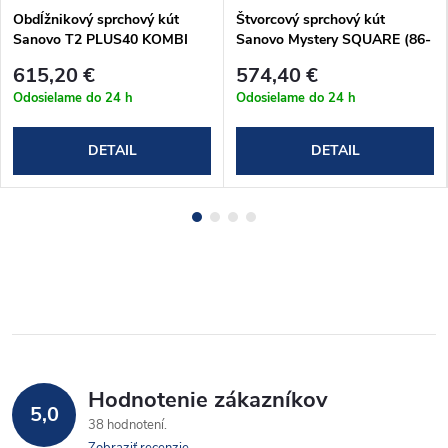
Obdĺžnikový sprchový kút
Štvorcový sprchový kút
Sanovo T2 PLUS40 KOMBI
Sanovo Mystery SQUARE (86-
(137-142)x80x190 cm
88)x(86-88)x190 cm
615,20 €
574,40 €
(T2P40K_14080C)
(MYSSQ_9595C)
Odosielame do 24 h
Odosielame do 24 h
DETAIL
DETAIL
Hodnotenie zákazníkov
5,0
38 hodnotení