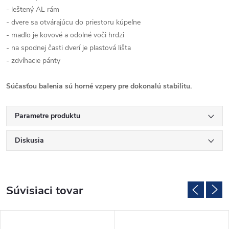
- leštený AL rám
- dvere sa otvárajúcu do priestoru kúpeľne
- madlo je kovové a odolné voči hrdzi
- na spodnej časti dverí je plastová lišta
- zdvíhacie pánty
Súčasťou balenia sú horné vzpery pre dokonalú stabilitu.
Parametre produktu
Diskusia
Súvisiaci tovar