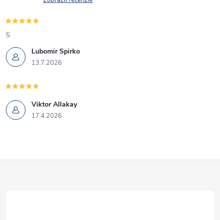
Zobraziť recenzie
5
Lubomir Spirko
13.7.2026
Viktor Allakay
17.4.2026
Z
á