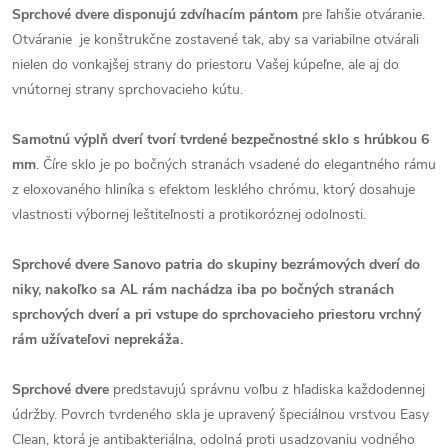
Sprchové dvere disponujú zdvíhacím pántom
pre ľahšie otváranie.
Otváranie je konštrukčne zostavené tak, aby sa variabilne otvárali
nielen do vonkajšej strany do priestoru Vašej kúpeľne, ale aj do
vnútornej strany sprchovacieho kútu.
Samotnú výplň dverí tvorí tvrdené bezpečnostné sklo s hrúbkou 6
mm
. Číre sklo je po bočných stranách vsadené do elegantného rámu
z eloxovaného hliníka s efektom lesklého chrómu, ktorý dosahuje
vlastnosti výbornej leštiteľnosti a protikoróznej odolnosti.
Sprchové dvere Sanovo patria do skupiny bezrámových dverí do
niky, nakoľko sa AL rám nachádza iba po bočných stranách
sprchových dverí a pri vstupe do sprchovacieho priestoru vrchný
rám užívateľovi neprekáža.
Sprchové dvere
predstavujú správnu voľbu z hľadiska každodennej
údržby. Povrch tvrdeného skla je upravený špeciálnou vrstvou Easy
Clean, ktorá je antibakteriálna, odolná proti usadzovaniu vodného