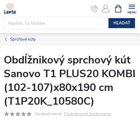
Prejsť
NÁKUPN
KOŠÍK
na
obsah
HĽADAŤ
Sprchové kúty
Obdĺžnikový sprchový kút
Sanovo T1 PLUS20 KOMBI
(102-107)x80x190 cm
(T1P20K_10580C)
Podrobnosti hodnotenia
Neohodnotené