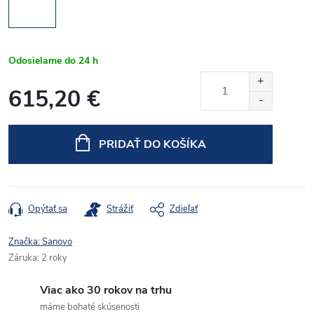
Odosielame do 24 h
615,20 €
Jednotková
cena:
PRIDAŤ DO KOŠÍKA
Opýtať sa
Strážiť
Zdieľať
Značka:
Sanovo
Záruka
:
2 roky
Viac ako 30 rokov na trhu
máme bohaté skúsenosti