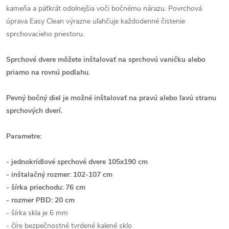
kameňa a päťkrát odolnejšia voči bočnému nárazu. Povrchová
úprava Easy Clean výrazne uľahčuje každodenné čistenie
sprchovacieho priestoru.
Sprchové dvere môžete inštalovať na sprchovú vaničku alebo
priamo na rovnú podlahu.
Pevný bočný diel je možné inštalovať na pravú alebo ľavú stranu
sprchových dverí.
Parametre:
- jednokrídlové sprchové dvere 105x190 cm
- inštalačný rozmer: 102-107 cm
- šírka priechodu: 76 cm
- rozmer PBD: 20 cm
- šírka skla je 6 mm
- číre bezpečnostné tvrdené kalené sklo