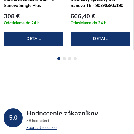
Sanovo Single Plus
Sanovo T6 - 90x90x90x190
120+30x195 cm
cm (T6_909090C)
308 €
666,40 €
(SINP_12030C)
Odosielame do 24 h
Odosielame do 24 h
DETAIL
DETAIL
Hodnotenie zákazníkov
5,0
38 hodnotení
Zobraziť recenzie