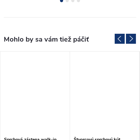
Sprchová zástena walk-in
Štvorcový sprchový kút