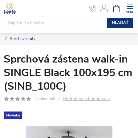
Prejsť
NÁKUPN
KOŠÍK
na
obsah
HĽADAŤ
Sprchové kúty
Sprchová zástena walk-in
SINGLE Black 100x195 cm
(SINB_100C)
Podrobnosti hodnotenia
Neohodnotené
Novinka