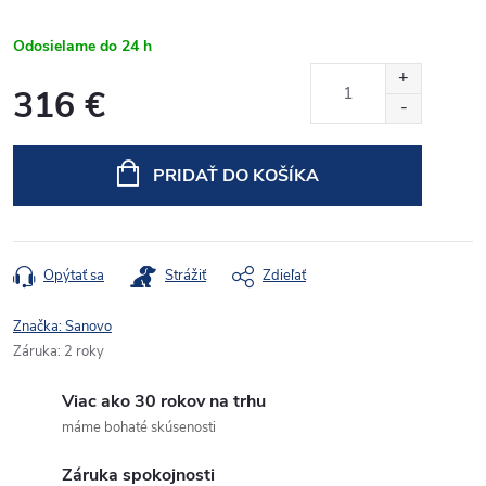
Odosielame do 24 h
316 €
Jednotková
cena:
PRIDAŤ DO KOŠÍKA
Opýtať sa
Strážiť
Zdieľať
Značka:
Sanovo
Záruka
:
2 roky
Viac ako 30 rokov na trhu
máme bohaté skúsenosti
Záruka spokojnosti