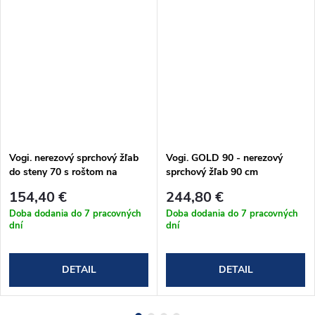
Vogi. nerezový sprchový žľab
Vogi. GOLD 90 - nerezový
do steny 70 s roštom na
sprchový žľab 90 cm
dlažbu (OSP70set)
(RD90SET.GOLD)
154,40 €
244,80 €
Doba dodania do 7 pracovných
Doba dodania do 7 pracovných
dní
dní
DETAIL
DETAIL