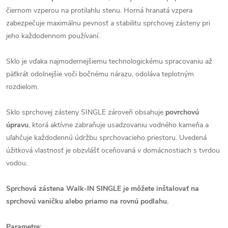
čiernom vzperou na protilahlu stenu. Horná hranatá vzpera
zabezpečuje maximálnu pevnosť a stabilitu sprchovej zásteny pri
jeho každodennom používaní.
Sklo je vďaka najmodernejšiemu technologickému spracovaniu až
päťkrát odolnejšie voči bočnému nárazu, odoláva teplotným
rozdielom.
Sklo sprchovej zásteny SINGLE zároveň obsahuje
povrchovú
úpravu
, ktorá aktívne zabraňuje usadzovaniu vodného kameňa a
uľahčuje každodennú údržbu sprchovacieho priestoru. Uvedená
úžitková vlastnosť je obzvlášť oceňovaná v domácnostiach s tvrdou
vodou.
Sprchová zástena Walk-IN SINGLE je môžete inštalovať na
sprchovú vaničku alebo priamo na rovnú podlahu.
Parametre: