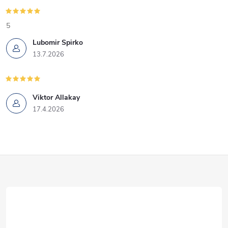
5
Lubomir Spirko
13.7.2026
Viktor Allakay
17.4.2026
Z
á
p