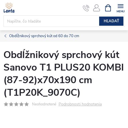
Prejsť
NÁKUPN
KOŠÍK
na
obsah
HĽADAŤ
Obdĺžnikový sprchový kút od 60 do 70 cm
Obdĺžnikový sprchový kút
Sanovo T1 PLUS20 KOMBI
(87-92)x70x190 cm
(T1P20K_9070C)
Podrobnosti hodnotenia
Neohodnotené