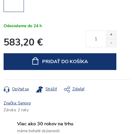
Odosielame do 24 h
583,20 €
Jednotková
cena:
PRIDAŤ DO KOŠÍKA
Opýtať sa
Strážiť
Zdieľať
Značka:
Sanovo
Záruka
:
2 roky
Viac ako 30 rokov na trhu
máme bohaté skúsenosti