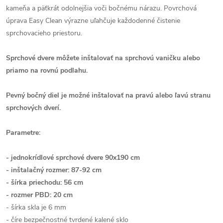
kameňa a päťkrát odolnejšia voči bočnému nárazu. Povrchová
úprava Easy Clean výrazne uľahčuje každodenné čistenie
sprchovacieho priestoru.
Sprchové dvere môžete inštalovať na sprchovú vaničku alebo
priamo na rovnú podlahu.
Pevný bočný diel je možné inštalovať na pravú alebo ľavú stranu
sprchových dverí.
Parametre:
- jednokrídlové sprchové dvere 90x190 cm
- inštalačný rozmer: 87-92 cm
- šírka priechodu: 56 cm
- rozmer PBD: 20 cm
- šírka skla je 6 mm
- číre bezpečnostné tvrdené kalené sklo