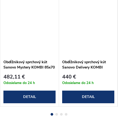
Obdĺžnikový sprchový kút
Obdĺžnikový sprchový kút
Sanovo Mystery KOMBI 85x70
Sanovo Delivery KOMBI
- (81-86)x(66-69)x190 cm
90x70x190 cm (DELK_9070C)
482,11 €
440 €
(MYSK_8570C)
Odosielame do 24 h
Odosielame do 24 h
DETAIL
DETAIL