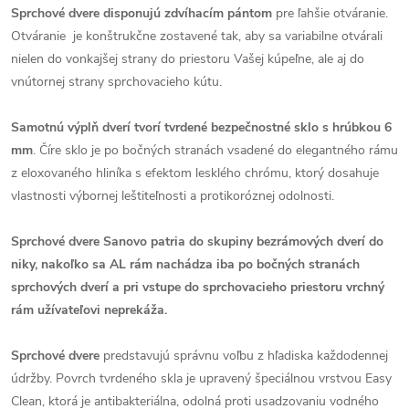
Sprchové dvere disponujú zdvíhacím pántom
pre ľahšie otváranie.
Otváranie je konštrukčne zostavené tak, aby sa variabilne otvárali
nielen do vonkajšej strany do priestoru Vašej kúpeľne, ale aj do
vnútornej strany sprchovacieho kútu.
Samotnú výplň dverí tvorí tvrdené bezpečnostné sklo s hrúbkou 6
mm
. Číre sklo je po bočných stranách vsadené do elegantného rámu
z eloxovaného hliníka s efektom lesklého chrómu, ktorý dosahuje
vlastnosti výbornej leštiteľnosti a protikoróznej odolnosti.
Sprchové dvere Sanovo patria do skupiny bezrámových dverí do
niky, nakoľko sa AL rám nachádza iba po bočných stranách
sprchových dverí a pri vstupe do sprchovacieho priestoru vrchný
rám užívateľovi neprekáža.
Sprchové dvere
predstavujú správnu voľbu z hľadiska každodennej
údržby. Povrch tvrdeného skla je upravený špeciálnou vrstvou Easy
Clean, ktorá je antibakteriálna, odolná proti usadzovaniu vodného