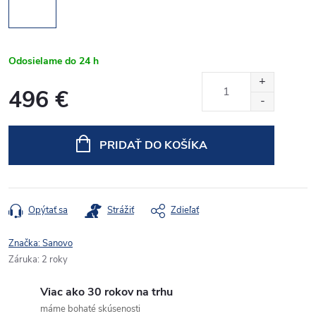
Odosielame do 24 h
496 €
Jednotková
cena:
PRIDAŤ DO KOŠÍKA
Opýtať sa
Strážiť
Zdieľať
Značka:
Sanovo
Záruka
:
2 roky
Viac ako 30 rokov na trhu
máme bohaté skúsenosti