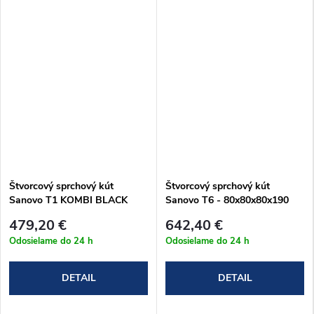
Štvorcový sprchový kút
Štvorcový sprchový kút
Sanovo T1 KOMBI BLACK
Sanovo T6 - 80x80x80x190
90x90 - (86-91)x(86-99)x190
cm (T6_808080C)
479,20 €
642,40 €
cm (T1KB_9090C)
Odosielame do 24 h
Odosielame do 24 h
DETAIL
DETAIL