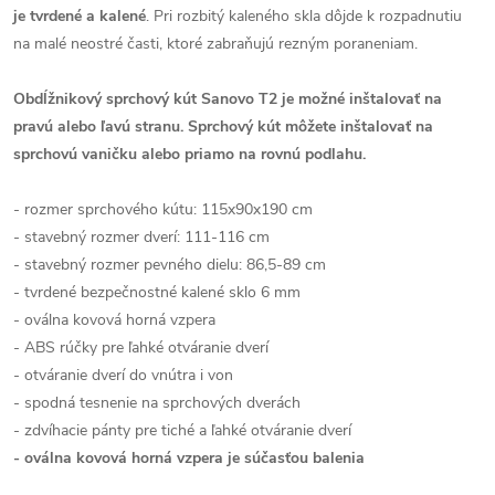
je tvrdené a kalené
. Pri rozbitý kaleného skla dôjde k rozpadnutiu
na malé neostré časti, ktoré zabraňujú rezným poraneniam.
Obdĺžnikový sprchový kút Sanovo T2 je možné inštalovať na
pravú alebo ľavú stranu.
Sprchový kút môžete inštalovať na
sprchovú vaničku alebo priamo na rovnú podlahu.
- rozmer sprchového kútu: 115x90x190 cm
- stavebný rozmer dverí: 111-116 cm
- stavebný rozmer pevného dielu: 86,5-89 cm
- tvrdené bezpečnostné kalené sklo 6 mm
- oválna kovová horná vzpera
- ABS rúčky pre ľahké otváranie dverí
- otváranie dverí do vnútra i von
- spodná tesnenie na sprchových dverách
- zdvíhacie pánty pre tiché a ľahké otváranie dverí
- oválna kovová horná vzpera je súčasťou balenia