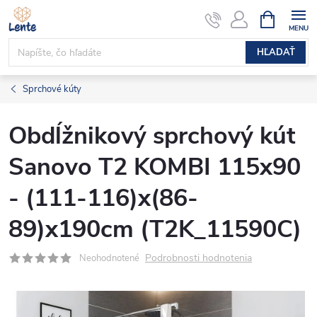
Prejsť
NÁKUPN
KOŠÍK
na
obsah
HĽADAŤ
Sprchové kúty
Obdĺžnikový sprchový kút
Sanovo T2 KOMBI 115x90
- (111-116)x(86-
89)x190cm (T2K_11590C)
Podrobnosti hodnotenia
Neohodnotené