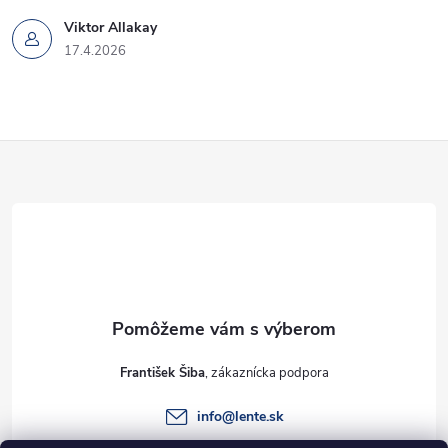
Viktor Allakay
17.4.2026
Z
á
p
ä
t
František Šiba
i
info
@
lente.sk