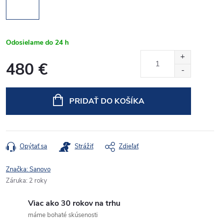
Odosielame do 24 h
480 €
Jednotková
cena:
PRIDAŤ DO KOŠÍKA
Opýtať sa
Strážiť
Zdieľať
Značka:
Sanovo
Záruka
:
2 roky
Viac ako 30 rokov na trhu
máme bohaté skúsenosti