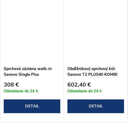
Sprchová zástena walk-in
Obdĺžnikový sprchový kút
Sanovo Single Plus
Sanovo T2 PLUS40 KOMBI
120+30x195 cm
(112-117)x90x190 cm
308 €
602,40 €
(SINP_12030C)
(T2P40K_11590C)
Odosielame do 24 h
Odosielame do 24 h
DETAIL
DETAIL