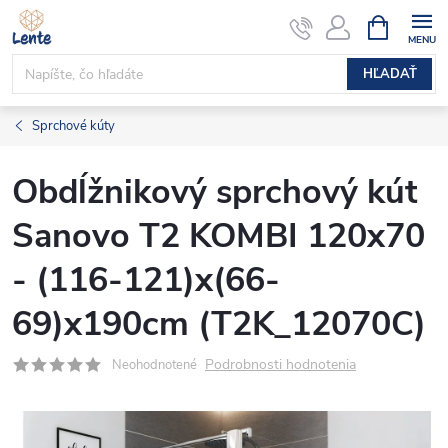
Prejsť
NÁKUPN
KOŠÍK
na
obsah
HĽADAŤ
Sprchové kúty
Obdĺžnikový sprchový kút
Sanovo T2 KOMBI 120x70
- (116-121)x(66-
69)x190cm (T2K_12070C)
Podrobnosti hodnotenia
Neohodnotené