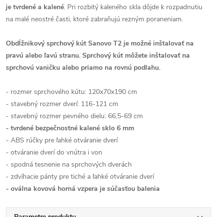
je tvrdené a kalené
. Pri rozbitý kaleného skla dôjde k rozpadnutiu
na malé neostré časti, ktoré zabraňujú rezným poraneniam.
Obdĺžnikový sprchový kút Sanovo T2 je možné inštalovať na
pravú alebo ľavú stranu.
Sprchový kút môžete inštalovať na
sprchovú vaničku alebo priamo na rovnú podlahu.
- rozmer sprchového kútu: 120x70x190 cm
- stavebný rozmer dverí: 116-121 cm
- stavebný rozmer pevného dielu: 66,5-69 cm
- tvrdené bezpečnostné kalené sklo 6 mm
- ABS rúčky pre ľahké otváranie dverí
- otváranie dverí do vnútra i von
- spodná tesnenie na sprchových dverách
- zdvíhacie pánty pre tiché a ľahké otváranie dverí
- oválna kovová horná vzpera je súčasťou balenia
Parametre produktu