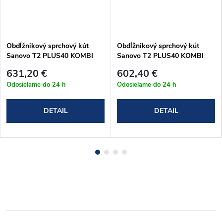
Obdĺžnikový sprchový kút
Obdĺžnikový sprchový kút
Sanovo T2 PLUS40 KOMBI
Sanovo T2 PLUS40 KOMBI
(137-142)x100x190 cm
(102-107)x100x190 cm
631,20 €
602,40 €
(T2P40K_140100C)
(T2P40K_105100C)
Odosielame do 24 h
Odosielame do 24 h
DETAIL
DETAIL