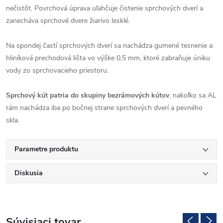
nečistôt. Povrchová úprava uľahčuje čistenie sprchových dverí a
zanecháva sprchové dvere žiarivo lesklé.
Na spondej častí sprchových dverí sa nachádza gumené tesnenie a
hliníková prechodová lišta vo výške 0,5 mm, ktoré zabraňuje úniku
vody zo sprchovacieho priestoru.
Sprchový kút patria do skupiny bezrámových kútov
, nakoľko sa AL
rám nachádza iba po bočnej strane sprchových dverí a pevného
skla.
Parametre produktu
Diskusia
Súvisiaci tovar