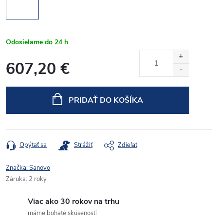
Odosielame do 24 h
607,20 €
Jednotková
cena:
PRIDAŤ DO KOŠÍKA
Opýtať sa
Strážiť
Zdieľať
Značka:
Sanovo
Záruka
:
2 roky
Viac ako 30 rokov na trhu
máme bohaté skúsenosti