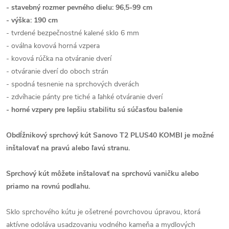
- stavebný rozmer pevného dielu: 96,5-99 cm
- výška: 190 cm
- tvrdené bezpečnostné kalené sklo 6 mm
- oválna kovová horná vzpera
- kovová rúčka na otváranie dverí
- otváranie dverí do oboch strán
- spodná tesnenie na sprchových dverách
- zdvíhacie pánty pre tiché a ľahké otváranie dverí
- horné vzpery pre lepšiu stabilitu sú súčasťou balenie
Obdĺžnikový sprchový kút Sanovo T2 PLUS40 KOMBI je možné
inštalovať na pravú alebo ľavú stranu.
Sprchový kút môžete inštalovať na sprchovú vaničku alebo
priamo na rovnú podlahu.
Sklo sprchového kútu je ošetrené povrchovou úpravou, ktorá
aktívne odoláva usadzovaniu vodného kameňa a mydlových