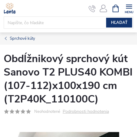
Prejsť
NÁKUPN
KOŠÍK
na
obsah
HĽADAŤ
Sprchové kúty
Obdĺžnikový sprchový kút
Sanovo T2 PLUS40 KOMBI
(107-112)x100x190 cm
(T2P40K_110100C)
Podrobnosti hodnotenia
Neohodnotené