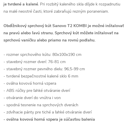
je tvrdené a kalené
. Pri rozbitý kaleného skla dôjde k rozpadnutiu
na malé neostré časti, ktoré zabraňujú rezným poraneniam.
Obdĺžnikový sprchový kút Sanovo T2 KOMBI je možné inštalovať
na pravú alebo ľavú stranu.
Sprchový kút môžete inštalovať na
sprchovú vaničku alebo priamo na rovnú podlahu.
- rozmer sprchového kútu: 80x100x190 cm
- stavebný rozmer dverí: 76-81 cm
- stavebný rozmer pevného dielu: 96,5-99 cm
- tvrdené bezpečnostné kalené sklo 6 mm
- oválna kovová horná vzpera
- ABS rúčky pre ľahké otváranie dverí
- otváranie dverí do vnútra i von
- spodná tesnenie na sprchových dverách
- zdvíhacie pánty pre tiché a ľahké otváranie dverí
- oválna kovová horná vzpera je súčasťou balenia