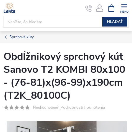
Prejsť
NÁKUPN
KOŠÍK
na
obsah
HĽADAŤ
Sprchové kúty
Obdĺžnikový sprchový kút
Sanovo T2 KOMBI 80x100
- (76-81)x(96-99)x190cm
(T2K_80100C)
Podrobnosti hodnotenia
Neohodnotené