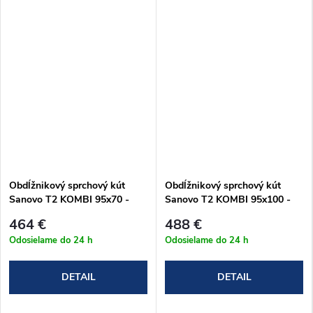
Obdĺžnikový sprchový kút
Obdĺžnikový sprchový kút
Sanovo T2 KOMBI 95x70 -
Sanovo T2 KOMBI 95x100 -
(91-96)x(66-69)x190cm
(91-96)x(96-99)x190cm
464 €
488 €
(T2K_9570C)
(T2K_95100C)
Odosielame do 24 h
Odosielame do 24 h
DETAIL
DETAIL