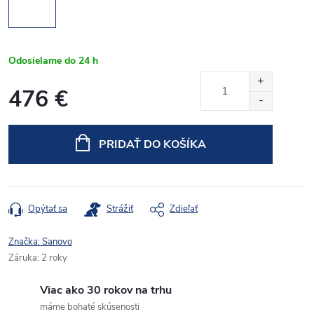
Odosielame do 24 h
476 €
Jednotková
cena:
PRIDAŤ DO KOŠÍKA
Opýtať sa
Strážiť
Zdieľať
Značka:
Sanovo
Záruka
:
2 roky
Viac ako 30 rokov na trhu
máme bohaté skúsenosti