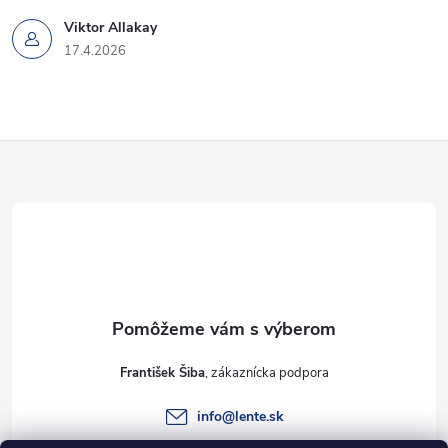
Viktor Allakay
17.4.2026
Z
á
p
ä
t
František Šiba
i
info
@
lente.sk