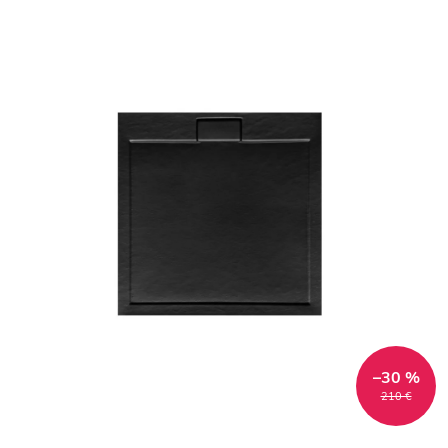
–30 %
210 €