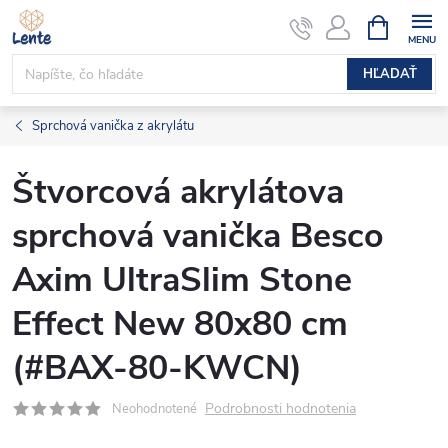
Prejsť
NÁKUPN
KOŠÍK
na
obsah
HĽADAŤ
Sprchová vanička z akrylátu
Štvorcová akrylátova
sprchová vanička Besco
Axim UltraSlim Stone
Effect New 80x80 cm
(#BAX-80-KWCN)
Podrobnosti hodnotenia
Neohodnotené