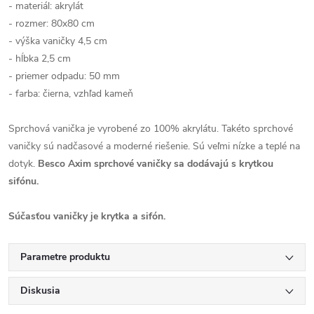
- materiál: akrylát
- rozmer: 80x80 cm
- výška vaničky 4,5 cm
- hĺbka 2,5 cm
- priemer odpadu: 50 mm
- farba: čierna, vzhľad kameň
Sprchová vanička je vyrobené zo 100% akrylátu. Takéto sprchové
vaničky sú nadčasové a moderné riešenie. Sú veľmi nízke a teplé na
dotyk.
Besco Axim sprchové vaničky sa dodávajú s krytkou
sifónu.
Súčasťou vaničky je krytka a sifón.
Parametre produktu
Diskusia