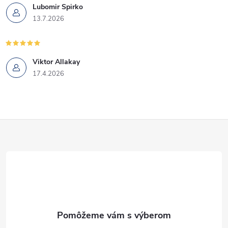
Lubomir Spirko
13.7.2026
Viktor Allakay
17.4.2026
Z
á
p
ä