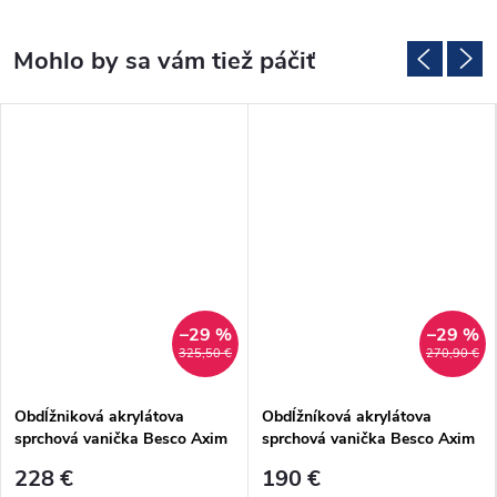
–29 %
–29 %
325,50 €
270,90 €
Obdĺžniková akrylátova
Obdĺžníková akrylátova
sprchová vanička Besco Axim
sprchová vanička Besco Axim
UltraSlim Stone Effect New
UltraSlim Stone Effect New
228 €
190 €
120x90 cm (#BAX-129-PCN
100x80 cm (#BAX-108-PCN)