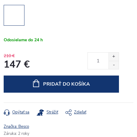
Odosielame do 24 h
210 €
147 €
Jednotková
cena:
PRIDAŤ DO KOŠÍKA
Opýtať sa
Strážiť
Zdieľať
Značka:
Besco
Záruka
:
2 roky