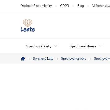
Prejsť
Obchodné podmienky
GDPR
Blog
Vrátenie tov
na
obsah
Sprchové kúty
Sprchové dvere
Sprchové kúty
Sprchová vanička
Sprchová v
Domov