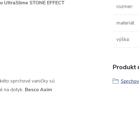
sco UltraSlime STONE EFFECT
rozmer
:
materiál
:
výška
:
Produkt n
kéto sprchové vaničky sú
Sprchová
lé na dotyk.
Besco Axim