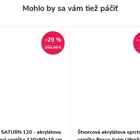
–29 %
–
295,05 €
 SATURN 120 - akrylátova
Štvorcová akrylátova sprc
ová vanička 120x90x15 cm
vanička Besco Axim UltraS