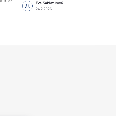
o 10 dni
Eva Šablatúrová
24.2.2026