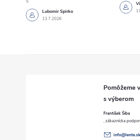
5
Vi
1
Lubomir Spirko
13.7.2026
Z
á
p
ä
František Šiba
t
i
info
@
lente.s