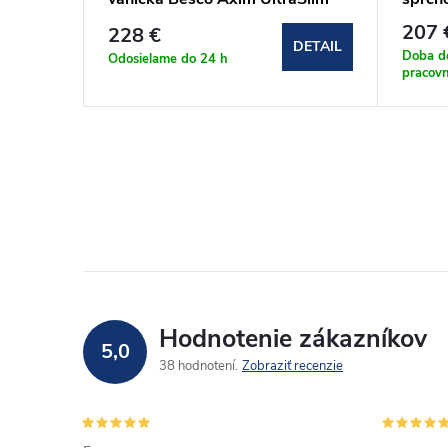
W)
Stone Effect New 120x90 cm
207 
228 €
(#BAX-129-PCN
DETAIL
DETAIL
Doba d
Odosielame do 24 h
pracovn
Hodnotenie zákazníkov
5,0
38 hodnotení
Zobraziť recenzie