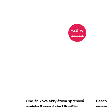
–29 %
–29 %
184 €
325,50 €
rchová
Obdĺžniková akrylátova sprchová
Besco
aSlim
vanička Besco Axim UltraSlim
sprch