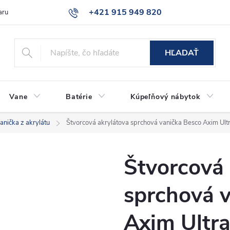
+421 915 949 820
aru
Časté otázky
HĽADAŤ
Vane
Batérie
Kúpeľňový nábytok
anička z akrylátu
Štvorcová akrylátova sprchová vanička Besco Axim U
Štvorcová 
sprchová 
Axim Ultra