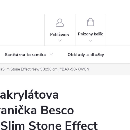
NÁKUPNÝ
KOŠÍK
Prázdny košík
Prihlásenie
Sanitárna keramika
Obklady a dlažby
ltraSlim Stone Effect New 90x90 cm (#BAX-90-KWCN)
akrylátova
vanička Besco
Slim Stone Effect