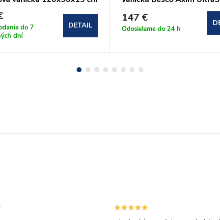
Stone Effect New 80x80 
€
147 €
(#BAX-80-KWCN)
D
DETAIL
odania do 7
Odosielame do 24 h
ých dní