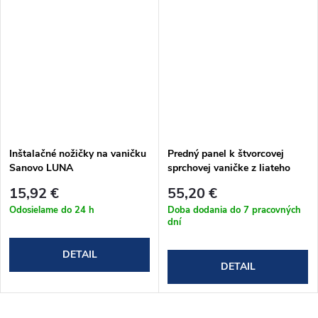
Inštalačné nožičky na vaničku
Predný panel k štvorcovej
Sanovo LUNA
sprchovej vaničke z liateho
mramoru Sanovo LUNA
15,92 €
55,20 €
Odosielame do 24 h
Doba dodania do 7 pracovných
dní
DETAIL
DETAIL