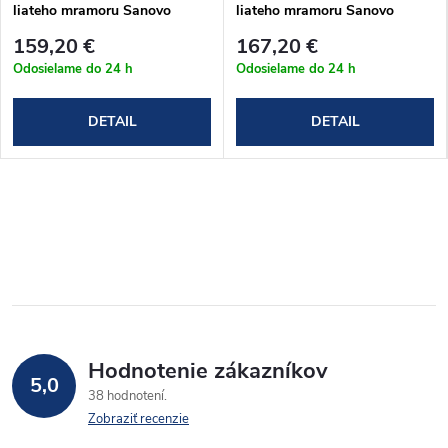
liateho mramoru Sanovo
liateho mramoru Sanovo
LUNA 80x80x3 cm
LUNA 90x90x3 cm
159,20 €
167,20 €
Odosielame do 24 h
Odosielame do 24 h
DETAIL
DETAIL
Hodnotenie zákazníkov
5,0
38 hodnotení
Zobraziť recenzie