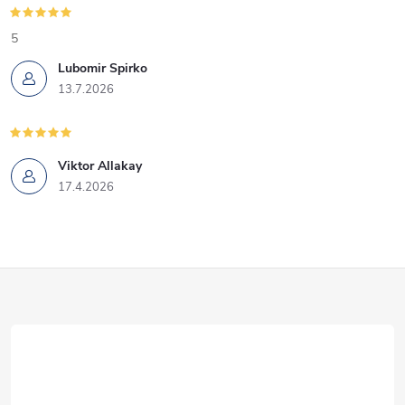
5
Lubomir Spirko
13.7.2026
Viktor Allakay
17.4.2026
Z
á
p