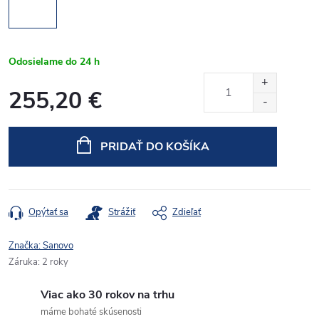
Odosielame do 24 h
255,20 €
Jednotková
cena:
PRIDAŤ DO KOŠÍKA
Opýtať sa
Strážiť
Zdieľať
Značka:
Sanovo
Záruka
:
2 roky
Viac ako 30 rokov na trhu
máme bohaté skúsenosti