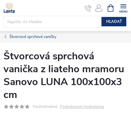
Prejsť
NÁKUPN
KOŠÍK
na
obsah
HĽADAŤ
Štvorcové sprchové vaničky
Štvorcová sprchová
vanička z liateho mramoru
Sanovo LUNA 100x100x3
cm
Podrobnosti hodnotenia
Neohodnotené