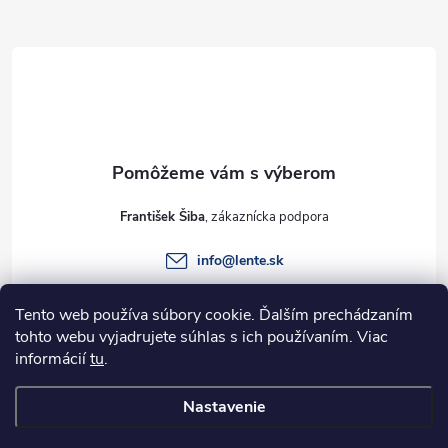
Z
á
p
ä
t
František Šiba
i
info
@
lente.sk
e
+421 915 949 820
Tento web používa súbory cookie. Ďalším prechádzaním
tohto webu vyjadrujete súhlas s ich používaním. Viac
informácií
tu
.
Informácie pre vás
Nastavenie