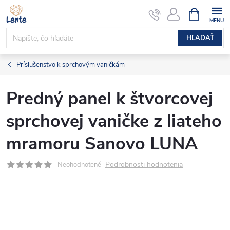
Prejsť
NÁKUPN
KOŠÍK
na
obsah
HĽADAŤ
Príslušenstvo k sprchovým vaničkám
Predný panel k štvorcovej
sprchovej vaničke z liateho
mramoru Sanovo LUNA
Podrobnosti hodnotenia
Neohodnotené