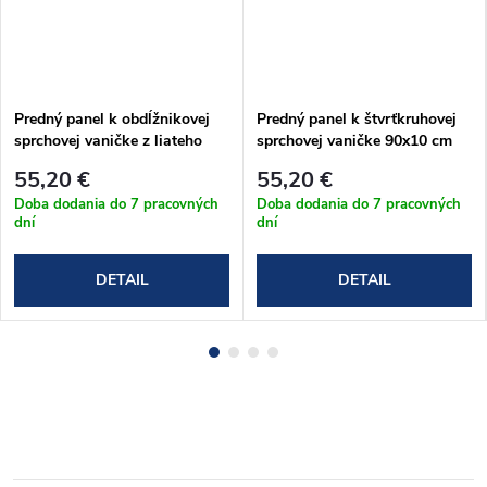
Predný panel k obdĺžnikovej
Predný panel k štvrťkruhovej
sprchovej vaničke z liateho
sprchovej vaničke 90x10 cm
mramoru Sanovo LUNA
55,20 €
55,20 €
Doba dodania do 7 pracovných
Doba dodania do 7 pracovných
dní
dní
DETAIL
DETAIL