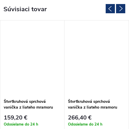
Súvisiaci tovar
Štvrťkruhová sprchová
Štvrťkruhová sprchová
vanička z liateho mramoru
vanička z liateho mramoru
Sanovo LUNA 90x90x3 cm
Sanovo LUNA 100x100x3 cm
159,20 €
266,40 €
Odosielame do 24 h
Odosielame do 24 h