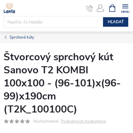
Prejsť
NÁKUPN
KOŠÍK
na
obsah
HĽADAŤ
Sprchové kúty
Štvorcový sprchový kút
Sanovo T2 KOMBI
100x100 - (96-101)x(96-
99)x190cm
(T2K_100100C)
Podrobnosti hodnotenia
Neohodnotené