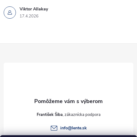
Viktor Allakay
17.4.2026
Z
á
p
ä
t
František Šiba
i
info
@
lente.sk