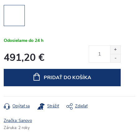
Odosielame do 24 h
491,20 €
Jednotková
cena:
PRIDAŤ DO KOŠÍKA
Opýtať sa
Strážiť
Zdieľať
Značka:
Sanovo
Záruka
:
2 roky