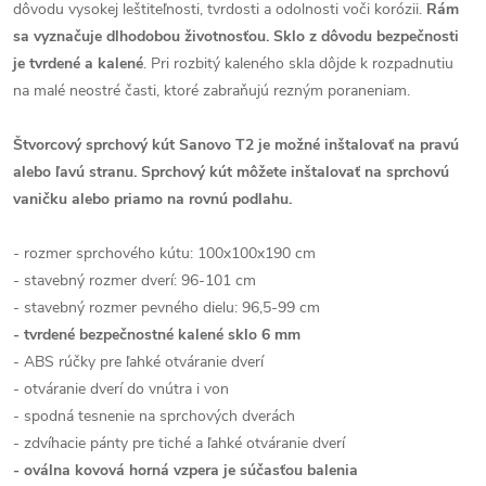
dôvodu vysokej leštiteľnosti, tvrdosti a odolnosti voči korózii.
Rám
sa vyznačuje dlhodobou životnosťou. Sklo z dôvodu bezpečnosti
je tvrdené a kalené
. Pri rozbitý kaleného skla dôjde k rozpadnutiu
na malé neostré časti, ktoré zabraňujú rezným poraneniam.
Štvorcový sprchový kút Sanovo T2 je možné inštalovať na pravú
alebo ľavú stranu.
Sprchový kút môžete inštalovať na sprchovú
vaničku alebo priamo na rovnú podlahu.
- rozmer sprchového kútu: 100x100x190 cm
- stavebný rozmer dverí: 96-101 cm
- stavebný rozmer pevného dielu: 96,5-99 cm
- tvrdené bezpečnostné kalené sklo 6 mm
- ABS rúčky pre ľahké otváranie dverí
- otváranie dverí do vnútra i von
- spodná tesnenie na sprchových dverách
- zdvíhacie pánty pre tiché a ľahké otváranie dverí
- oválna kovová horná vzpera je súčasťou balenia