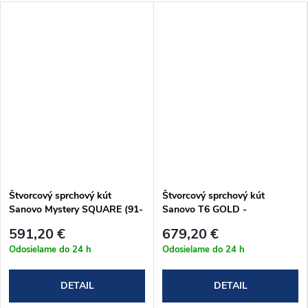
Štvorcový sprchový kút
Štvorcový sprchový kút
Sanovo Mystery SQUARE (91-
Sanovo T6 GOLD -
93)x(91-93)x190 cm
90x90x90x190 cm
591,20 €
679,20 €
(MYSSQ_100100C)
(T6G_909090C)
Odosielame do 24 h
Odosielame do 24 h
DETAIL
DETAIL