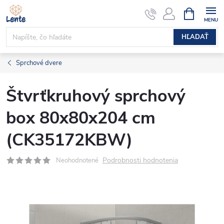
Prejsť
NÁKUPN
KOŠÍK
na
obsah
HĽADAŤ
Sprchové dvere
Štvrťkruhový sprchový
box 80x80x204 cm
(CK35172KBW)
Podrobnosti hodnotenia
Neohodnotené