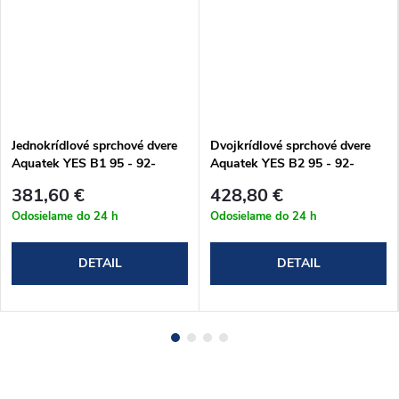
Jednokrídlové sprchové dvere
Dvojkrídlové sprchové dvere
Aquatek YES B1 95 - 92-
Aquatek YES B2 95 - 92-
96x200 cm (YESB195CH62)
96x200 cm
381,60 €
428,80 €
Odosielame do 24 h
Odosielame do 24 h
DETAIL
DETAIL