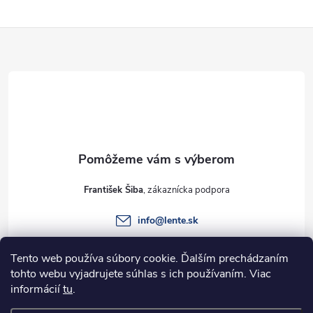
Z
á
p
ä
t
František Šiba
i
info
@
lente.sk
e
+421 915 949 820
Tento web používa súbory cookie. Ďalším prechádzaním
tohto webu vyjadrujete súhlas s ich používaním. Viac
informácií
tu
.
Informácie pre vás