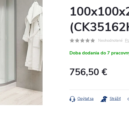
100x100x
(CK3516
Po
Neohodnotené
Doba dodania do 7 pracovn
756,50 €
Jednotková
cena:
Opýtať sa
Strážiť