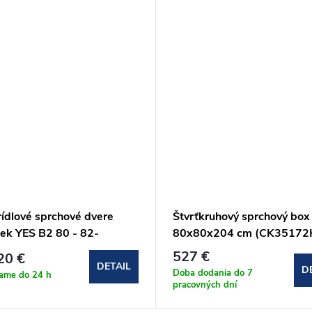
rídlové sprchové dvere
Štvrťkruhový sprchový box
ek YES B2 80 - 82-
80x80x204 cm (CK3517
00 cm
527 €
20 €
DETAIL
D
Doba dodania do 7
lame do 24 h
pracovných dní