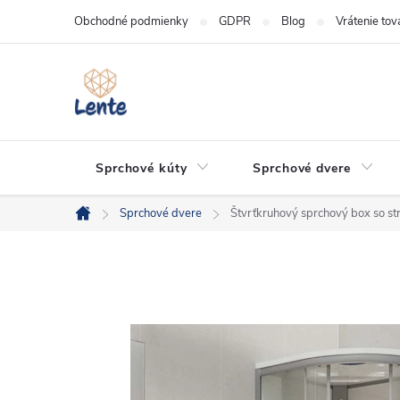
Prejsť
Obchodné podmienky
GDPR
Blog
Vrátenie tov
na
obsah
Sprchové kúty
Sprchové dvere
Sprchové dvere
Štvrťkruhový sprchový box so s
Domov