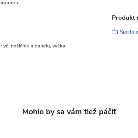
 mramoru.
Produkt n
Sprchov
r vč. nožičiek a panelu, výška