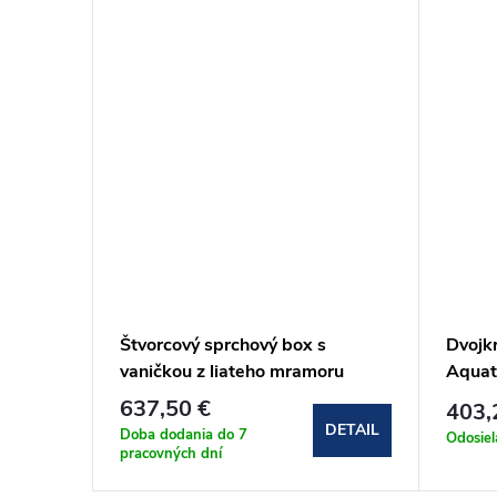
vere s
Štvorcový sprchový box s
Dvojk
ereo
vaničkou z liateho mramoru
Aquat
90x90x203 cm (CK34122KMW)
86x2
637,50 €
403,
DETAIL
DETAIL
Doba dodania do 7
Odosie
pracovných dní