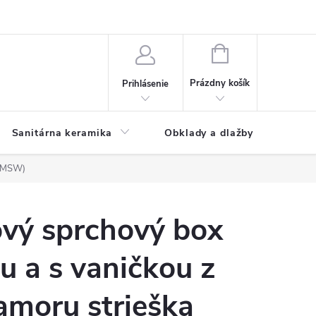
NÁKUPNÝ
KOŠÍK
Prázdny košík
Prihlásenie
Sanitárna keramika
Obklady a dlažby
2KMSW)
ový sprchový box
ou a s vaničkou z
amoru strieška