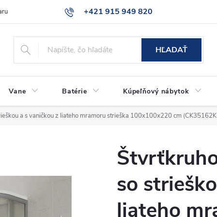
+421 915 949 820
aru
Časté otázky
HĽADAŤ
Vane
Batérie
Kúpeľňový nábytok
trieškou a s vaničkou z liateho mramoru strieška 100x100x220 cm (CK3516
Štvrťkruh
so striešk
liateho mr