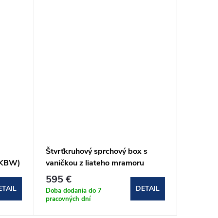
Novinka
Štvrťkruhový sprchový box s
Jednokr
2KBW)
vaničkou z liateho mramoru
Aquatek
90x90x203 cm (CK35122KMW)
61x200
595 €
304 €
ETAIL
DETAIL
Doba dodania do 7
Doba dod
pracovných dní
pracovnýc