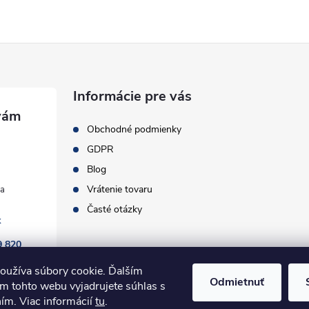
Informácie pre vás
Obchodné podmienky
GDPR
Blog
Vrátenie tovaru
Časté otázky
k
9 820
oužíva súbory cookie. Ďalším
Odmietnuť
m tohto webu vyjadrujete súhlas s
ním. Viac informácií
tu
.