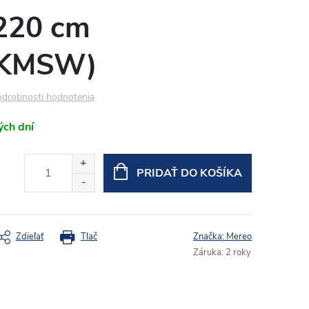
220 cm
2KMSW)
drobnosti hodnotenia
ých dní
PRIDAŤ DO KOŠÍKA
Zdieľať
Tlač
Značka:
Mereo
Záruka
:
2 roky