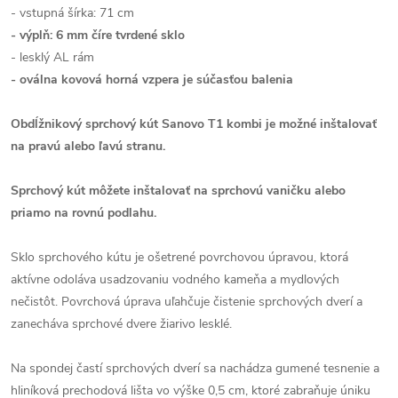
- vstupná šírka: 71 cm
- výplň: 6 mm číre tvrdené sklo
- lesklý AL rám
- oválna kovová horná vzpera je súčasťou balenia
Obdĺžnikový sprchový kút Sanovo T1 kombi je možné inštalovať
na pravú alebo ľavú stranu.
Sprchový kút môžete inštalovať na sprchovú vaničku alebo
priamo na rovnú podlahu.
Sklo sprchového kútu je ošetrené povrchovou úpravou, ktorá
aktívne odoláva usadzovaniu vodného kameňa a mydlových
nečistôt. Povrchová úprava uľahčuje čistenie sprchových dverí a
zanecháva sprchové dvere žiarivo lesklé.
Na spondej častí sprchových dverí sa nachádza gumené tesnenie a
hliníková prechodová lišta vo výške 0,5 cm, ktoré zabraňuje úniku