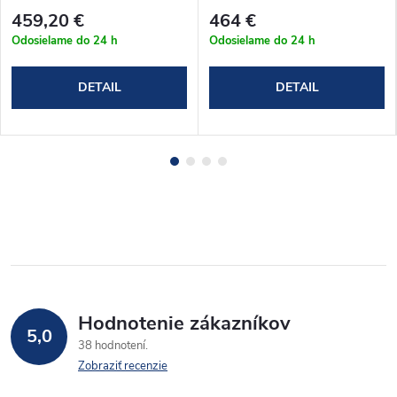
(76-81)x(76-79)x190cm
(91-96)x(66-69)x190cm
459,20 €
464 €
(T2K_8080C)
(T2K_9570C)
Odosielame do 24 h
Odosielame do 24 h
DETAIL
DETAIL
Hodnotenie zákazníkov
5,0
38 hodnotení
Zobraziť recenzie