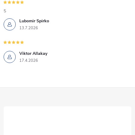
5
Lubomir Spirko
13.7.2026
Viktor Allakay
17.4.2026
Z
á
p