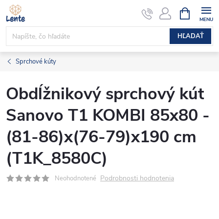
Prejsť
NÁKUPN
KOŠÍK
na
obsah
HĽADAŤ
Sprchové kúty
Obdĺžnikový sprchový kút
Sanovo T1 KOMBI 85x80 -
(81-86)x(76-79)x190 cm
(T1K_8580C)
Podrobnosti hodnotenia
Neohodnotené