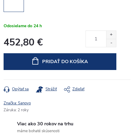
Odosielame do 24 h
452,80 €
Jednotková
cena:
PRIDAŤ DO KOŠÍKA
Opýtať sa
Strážiť
Zdieľať
Značka:
Sanovo
Záruka
:
2 roky
Viac ako 30 rokov na trhu
máme bohaté skúsenosti