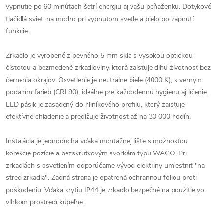
vypnutie po 60 minútach šetrí energiu aj vašu peňaženku. Dotykové
tlačidlá svieti na modro pri vypnutom svetle a bielo po zapnutí
funkcie.
Zrkadlo je vyrobené z pevného 5 mm skla s vysokou optickou
čistotou a bezmedené zrkadloviny, ktorá zaisťuje dlhú životnosť bez
černenia okrajov. Osvetlenie je neutrálne biele (4000 K), s verným
podaním farieb (CRI 90), ideálne pre každodennú hygienu aj líčenie.
LED pásik je zasadený do hliníkového profilu, ktorý zaisťuje
efektívne chladenie a predlžuje životnosť až na 30 000 hodín.
Inštalácia je jednoduchá vďaka montážnej lište s možnosťou
korekcie pozície a bezskrutkovým svorkám typu WAGO. Pri
zrkadlách s osvetlením odporúčame vývod elektriny umiestniť "na
stred zrkadla". Zadná strana je opatrená ochrannou fóliou proti
poškodeniu. Vďaka krytiu IP44 je zrkadlo bezpečné na použitie vo
vlhkom prostredí kúpeľne.