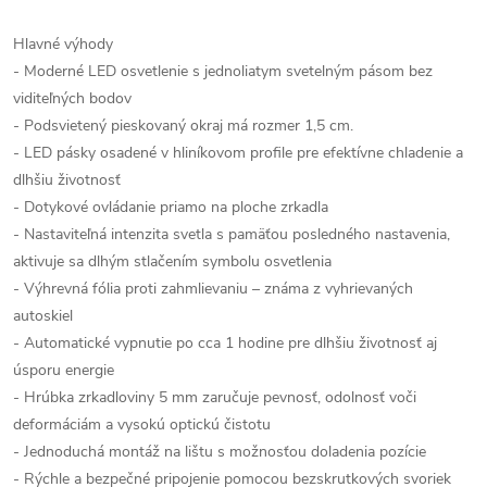
Hlavné výhody
- Moderné LED osvetlenie s jednoliatym svetelným pásom bez
viditeľných bodov
- Podsvietený pieskovaný okraj má rozmer 1,5 cm.
- LED pásky osadené v hliníkovom profile pre efektívne chladenie a
dlhšiu životnosť
- Dotykové ovládanie priamo na ploche zrkadla
- Nastaviteľná intenzita svetla s pamäťou posledného nastavenia,
aktivuje sa dlhým stlačením symbolu osvetlenia
- Výhrevná fólia proti zahmlievaniu – známa z vyhrievaných
autoskiel
- Automatické vypnutie po cca 1 hodine pre dlhšiu životnosť aj
úsporu energie
- Hrúbka zrkadloviny 5 mm zaručuje pevnosť, odolnosť voči
deformáciám a vysokú optickú čistotu
- Jednoduchá montáž na lištu s možnosťou doladenia pozície
- Rýchle a bezpečné pripojenie pomocou bezskrutkových svoriek