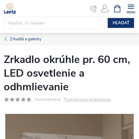
Prejsť
NÁKUPN
KOŠÍK
na
obsah
HĽADAŤ
Zrkadlá a galerky
Zrkadlo okrúhle pr. 60 cm,
LED osvetlenie a
odhmlievanie
Podrobnosti hodnotenia
Neohodnotené