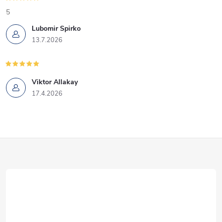
5
Lubomir Spirko
13.7.2026
Viktor Allakay
17.4.2026
Z
á
p