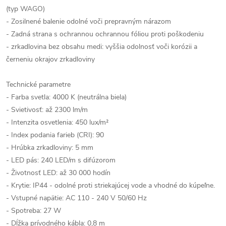
(typ WAGO)
- Zosilnené balenie odolné voči prepravným nárazom
- Zadná strana s ochrannou ochrannou fóliou proti poškodeniu
- zrkadlovina bez obsahu medi: vyššia odolnosť voči korózii a
černeniu okrajov zrkadloviny
Technické parametre
- Farba svetla: 4000 K (neutrálna biela)
- Svietivosť: až 2300 lm/m
- Intenzita osvetlenia: 450 lux/m²
- Index podania farieb (CRI): 90
- Hrúbka zrkadloviny: 5 mm
- LED pás: 240 LED/m s difúzorom
- Životnosť LED: až 30 000 hodín
- Krytie: IP44 - odolné proti striekajúcej vode a vhodné do kúpeľne.
- Vstupné napätie: AC 110 - 240 V 50/60 Hz
- Spotreba: 27 W
- Dĺžka prívodného kábla: 0,8 m