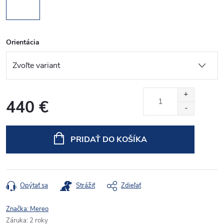
Orientácia
440 €
Jednotková
cena:
PRIDAŤ DO KOŠÍKA
Opýtať sa
Strážiť
Zdieľať
Značka:
Mereo
Záruka
:
2 roky