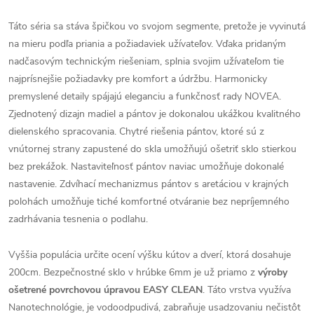
Táto séria sa stáva špičkou vo svojom segmente, pretože je vyvinutá
na mieru podľa priania a požiadaviek užívateľov. Vďaka pridaným
nadčasovým technickým riešeniam, splnia svojim užívateľom tie
najprísnejšie požiadavky pre komfort a údržbu. Harmonicky
premyslené detaily spájajú eleganciu a funkčnosť rady NOVEA.
Zjednotený dizajn madiel a pántov je dokonalou ukážkou kvalitného
dielenského spracovania. Chytré riešenia pántov, ktoré sú z
vnútornej strany zapustené do skla umožňujú ošetriť sklo stierkou
bez prekážok. Nastaviteľnosť pántov naviac umožňuje dokonalé
nastavenie. Zdvíhací mechanizmus pántov s aretáciou v krajných
polohách umožňuje tiché komfortné otváranie bez nepríjemného
zadrhávania tesnenia o podlahu.
Vyššia populácia určite ocení výšku kútov a dverí, ktorá dosahuje
200cm. Bezpečnostné sklo v hrúbke 6mm je už priamo z
výroby
ošetrené povrchovou úpravou EASY CLEAN
. Táto vrstva využíva
Nanotechnológie, je vodoodpudivá, zabraňuje usadzovaniu nečistôt