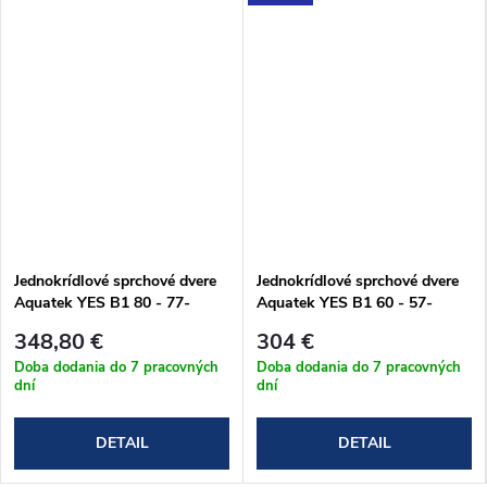
Jednokrídlové sprchové dvere
Jednokrídlové sprchové dvere
Aquatek YES B1 80 - 77-
Aquatek YES B1 60 - 57-
81x200 cm (YESB180CH62)
61x200 cm (YESB160CH62)
348,80 €
304 €
Doba dodania do 7 pracovných
Doba dodania do 7 pracovných
dní
dní
DETAIL
DETAIL