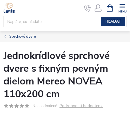
Prejsť
NÁKUPN
KOŠÍK
na
obsah
HĽADAŤ
Sprchové dvere
Jednokrídlové sprchové
dvere s fixným pevným
dielom Mereo NOVEA
110x200 cm
Podrobnosti hodnotenia
Neohodnotené