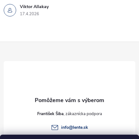
Viktor Allakay
17.4.2026
Z
á
p
ä
t
František Šiba
i
info
@
lente.sk
+421 915 949 820