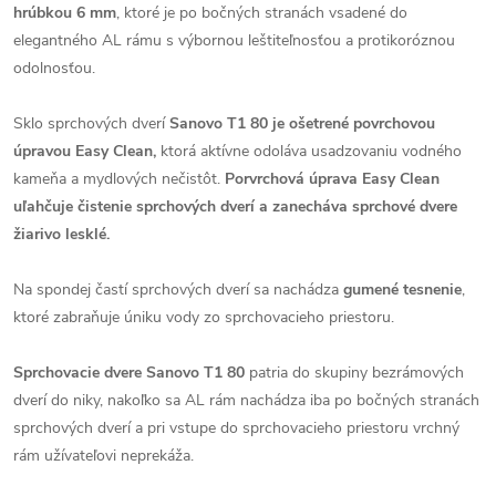
hrúbkou 6 m
m
, ktoré je po bočných stranách vsadené do
elegantného AL rámu s výbornou leštiteľnosťou a protikoróznou
odolnosťou.
Sklo sprchových dverí
Sanovo T1 80 je ošetrené povrchovou
úpravou Easy Clean,
ktorá aktívne odoláva usadzovaniu vodného
kameňa a mydlových nečistôt.
Porvrchová úprava Easy Clean
uľahčuje čistenie sprchových dverí a zanecháva sprchové dvere
žiarivo lesklé.
Na spondej častí sprchových dverí sa nachádza
gumené tesnenie
,
ktoré zabraňuje úniku vody zo sprchovacieho priestoru.
Sprchovacie dvere Sanovo T1 80
patria do skupiny bezrámových
dverí do niky, nakoľko sa AL rám nachádza iba po bočných stranách
sprchových dverí a pri vstupe do sprchovacieho priestoru vrchný
rám užívateľovi neprekáža.