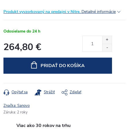
Produkt vyvzorkovaný na predajni v Nitre.
Detailné informácie
Odosielame do 24 h
264,80 €
Jednotková
cena:
PRIDAŤ DO KOŠÍKA
Opýtať sa
Strážiť
Zdieľať
Značka:
Sanovo
Záruka
:
2 roky
Viac ako 30 rokov na trhu