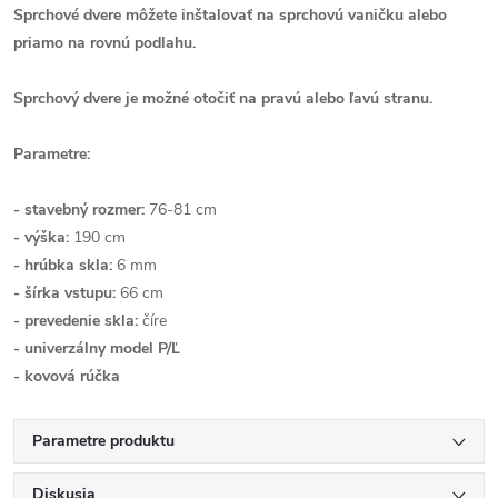
Sprchové dvere môžete inštalovať na sprchovú vaničku alebo
priamo na rovnú podlahu.
Sprchový dvere je možné otočiť na pravú alebo ľavú stranu.
Parametre:
- stavebný rozmer:
76-81 cm
- výška:
190 cm
- hrúbka skla:
6 mm
- šírka vstupu:
66 cm
- prevedenie skla:
číre
- univerzálny model P/Ľ
- kovová rúčka
Parametre produktu
Diskusia