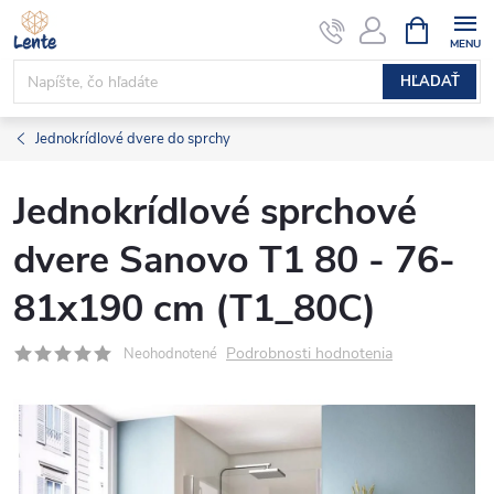
Prejsť
NÁKUPN
KOŠÍK
na
obsah
HĽADAŤ
Jednokrídlové dvere do sprchy
Jednokrídlové sprchové
dvere Sanovo T1 80 - 76-
81x190 cm (T1_80C)
Podrobnosti hodnotenia
Neohodnotené