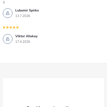
5
Lubomir Spirko
13.7.2026
Viktor Allakay
17.4.2026
Z
á
p
ä