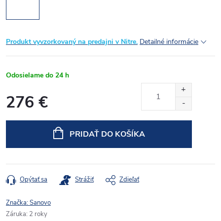
Produkt vyvzorkovaný na predajni v Nitre.
Detailné informácie
Odosielame do 24 h
276 €
Jednotková
cena:
PRIDAŤ DO KOŠÍKA
Opýtať sa
Strážiť
Zdieľať
Značka:
Sanovo
Záruka
:
2 roky