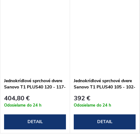
Jednokrídlové sprchové dvere
Jednokrídlové sprchové dvere
Sanovo T1 PLUS40 120 - 117-
Sanovo T1 PLUS40 105 - 102-
122x190 cm (T1P40_120C)
107x190 cm (T1P40_105C)
404,80 €
392 €
Odosielame do 24 h
Odosielame do 24 h
DETAIL
DETAIL