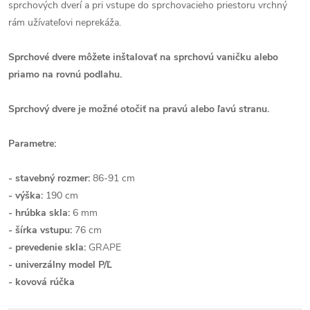
sprchových dverí a pri vstupe do sprchovacieho priestoru vrchný
rám užívateľovi neprekáža.
Sprchové dvere môžete inštalovať na sprchovú vaničku alebo
priamo na rovnú podlahu.
Sprchový dvere je možné otočiť na pravú alebo ľavú stranu.
Parametre:
- stavebný rozmer:
86-91 cm
- výška:
190 cm
- hrúbka skla:
6 mm
- šírka vstupu:
76 cm
- prevedenie skla:
GRAPE
- univerzálny model P/Ľ
- kovová rúčka