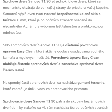
Sprchové dvere Sanovo T1 90
sú jednokrídlové dvere, ktoré sa
mechanicky otvárajú do vonkajšej strany do priestoru Vašej kúpeľne.
Samotnú výplň dverí tvorí tvrdené
bezpečnostné kalené sklo s
hrúbkou 6 m
m
, ktoré je po bočných stranách vsadené do
elegantného AL rámu s výbornou leštiteľnosťou a protikoróznou
odolnosťou.
Sklo sprchových dverí
Sanovo T1 90 je ošetrené povrchovou
úpravou Easy Clean,
ktorá aktívne odoláva usadzovaniu vodného
kameňa a mydlových nečistôt.
Porvrchová úprava Easy Clean
uľahčuje čistenie sprchových dverí a zanecháva sprchové dvere
žiarivo lesklé.
Na spondej častí sprchových dverí sa nachádza
gumené tesnenie
,
ktoré zabraňuje úniku vody zo sprchovacieho priestoru.
Sprchovacie dvere Sanovo T1 90
patria do skupiny bezrámových
dverí do niky, nakoľko sa AL rám nachádza iba po bočných stranách