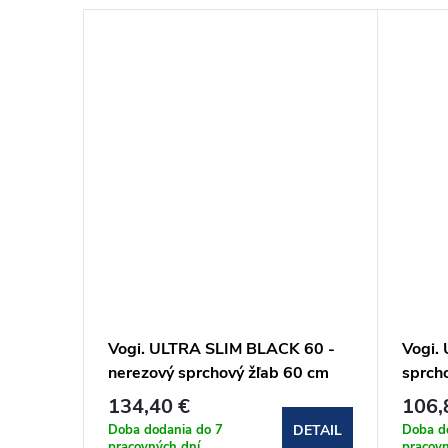
 80 -
Vogi. ULTRA SLIM BLACK 60 -
Vogi.
80 cm
nerezový sprchový žľab 60 cm
sprch
(S60set.BLACK)
134,40 €
106,
Doba dodania do 7
Doba d
DETAIL
DETAIL
pracovných dní
pracovn