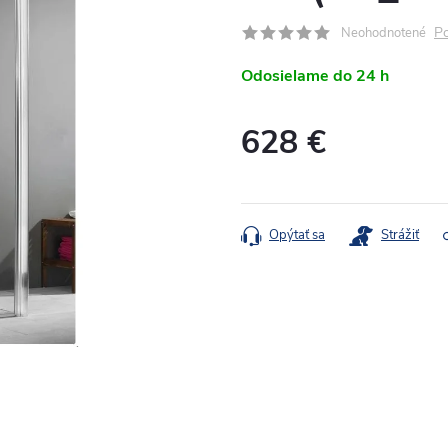
Po
Neohodnotené
Odosielame do 24 h
628 €
Jednotková
cena:
Opýtať sa
Strážiť