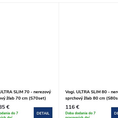
 ULTRA SLIM 70 - nerezový
Vogi. ULTRA SLIM 80 - ner
ový žľab 70 cm (S70set)
sprchový žľab 80 cm (S80s
85 €
116 €
odania do 7
Doba dodania do 7
DETAIL
D
ých dní
pracovných dní