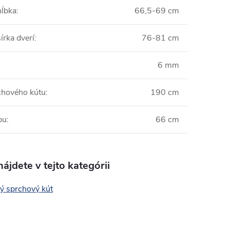
hĺbka
:
66,5-69 cm
írka dverí
:
76-81 cm
:
6 mm
chového kútu
:
190 cm
pu
:
66 cm
ájdete v tejto kategórii
ý sprchový kút