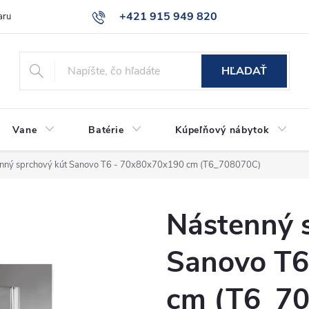
+421 915 949 820
aru
Časté otázky
HĽADAŤ
Vane
Batérie
Kúpeľňový nábytok
nný sprchový kút Sanovo T6 - 70x80x70x190 cm (T6_708070C)
Nástenný 
Sanovo T6
cm (T6_7