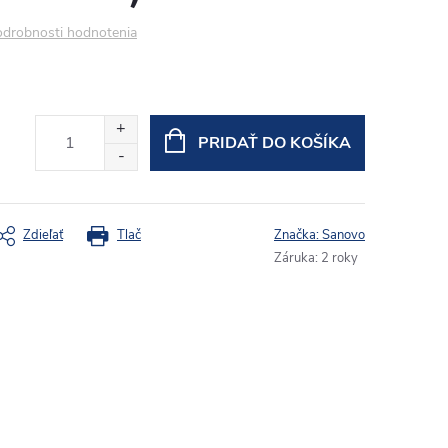
drobnosti hodnotenia
PRIDAŤ DO KOŠÍKA
Zdieľať
Tlač
Značka:
Sanovo
Záruka
:
2 roky