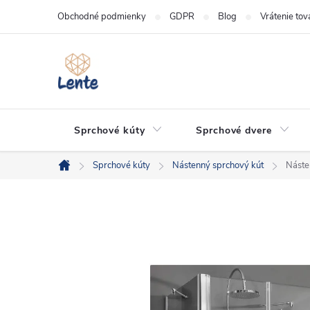
Prejsť
Obchodné podmienky
GDPR
Blog
Vrátenie tov
na
obsah
Sprchové kúty
Sprchové dvere
Sprchové kúty
Nástenný sprchový kút
Náste
Domov