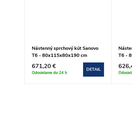
anovo
Nástenný sprchový kút Sanovo
Náste
T6 - 80x115x80x190 cm
T6 - 
(T6_8011580C)
(T6_
671,20 €
626,
DETAIL
DETAIL
Odosielame do 24 h
Odosie