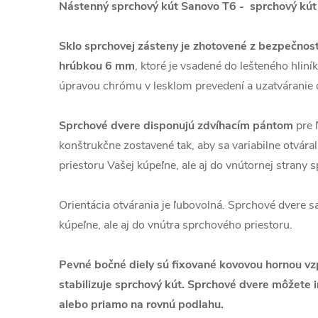
Nástenný sprchový kút Sanovo T6 - sprchový kút 
Sklo sprchovej zásteny je zhotovené z bezpečnos
hrúbkou 6 mm
, ktoré je vsadené do lešteného hli
úpravou chrómu v lesklom prevedení a uzatváranie 
Sprchové dvere disponujú zdvíhacím pántom
pre ľ
konštrukčne zostavené tak, aby sa variabilne otváral
priestoru Vašej kúpeľne, ale aj do vnútornej strany 
Orientácia otvárania je ľubovolná. Sprchové dvere sa
kúpeľne, ale aj do vnútra sprchového priestoru.
Pevné bočné diely sú fixované kovovou hornou v
stabilizuje sprchový kút.
Sprchové dvere môžete i
alebo priamo na rovnú podlahu.