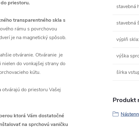
do priestoru.
stavebná 
tného transparentného skla s
stavebná š
níkového rámu s povrchovou
dverí je na magnetický spôsob.
výplň skla
ahšie otváranie. Otváranie je
výška spr
i nielen do vonkajšej strany do
sprchovacieho kútu.
šírka vstu
 otvárajú do priestoru Vašej
Produkt n
Nástenn
zperou ktorá Vám dostatočné
nštalovať na sprchovú vaničku