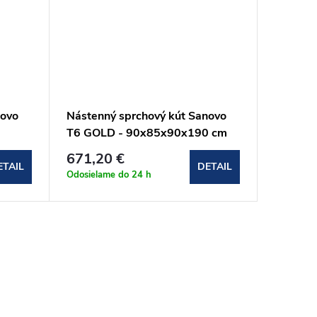
novo
Nástenný sprchový kút Sanovo
Nástenn
T6 GOLD - 90x85x90x190 cm
T6 - 7
(T6G_908590C)
(T6_70
671,20 €
631,2
ETAIL
DETAIL
Odosielame do 24 h
Odosielam