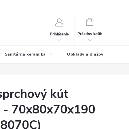
NÁKUPNÝ
KOŠÍK
Prázdny košík
Prihlásenie
Sanitárna keramika
Obklady a dlažby
sprchový kút
 - 70x80x70x190
08070C)