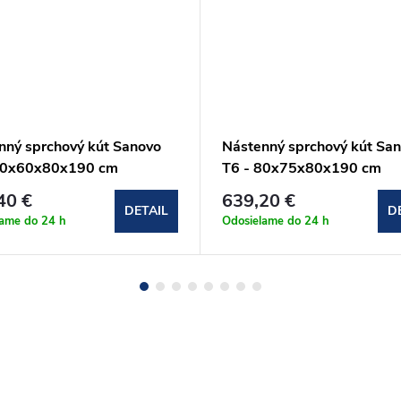
nný sprchový kút Sanovo
Nástenný sprchový kút Sa
80x60x80x190 cm
T6 - 80x75x80x190 cm
806080C)
(T6_807580C)
40 €
639,20 €
DETAIL
D
lame do 24 h
Odosielame do 24 h