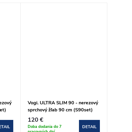
ezový
Vogi. ULTRA SLIM 90 - nerezový
Vogi. U
et)
sprchový žľab 90 cm (S90set)
nerezov
(S100se
120 €
121,6
Doba dodania do 7
Doba dod
ETAIL
DETAIL
pracovných dní
pracovnýc