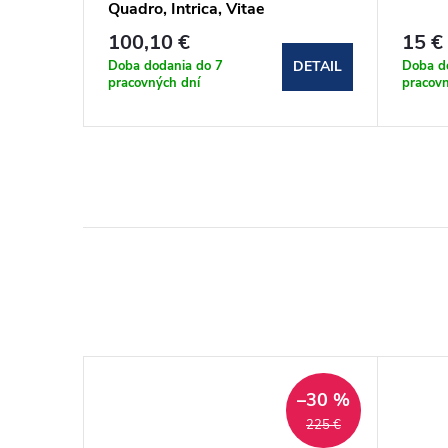
Quadro,
Quadro, Intrica, Vitae
100,10 €
15 €
Doba dodania do 7
Doba d
DETAIL
DETAIL
pracovných dní
pracovn
–30 %
–30 %
210 €
225 €