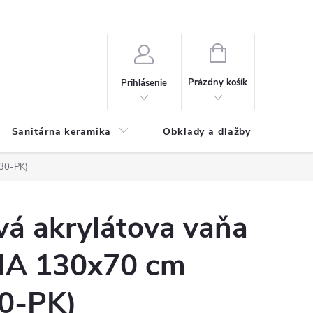
NÁKUPNÝ
KOŠÍK
Prázdny košík
Prihlásenie
Sanitárna keramika
Obklady a dlažby
130-PK)
vá akrylátova vaňa
IA 130x70 cm
0-PK)