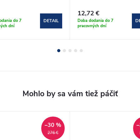
12,72 €
odania do 7
Doba dodania do 7
DETAIL
D
ých dní
pracovných dní
–30 %
–
276 €