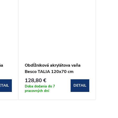
ňa
Obdĺžniková akrylátova vaňa
Obdĺžni
Besco TALIA 120x70 cm
Besco 
(#WAT-120-PK)
(#WAV-
128,80 €
208,6
ETAIL
DETAIL
Doba dodania do 7
Doba dod
pracovných dní
pracovnýc