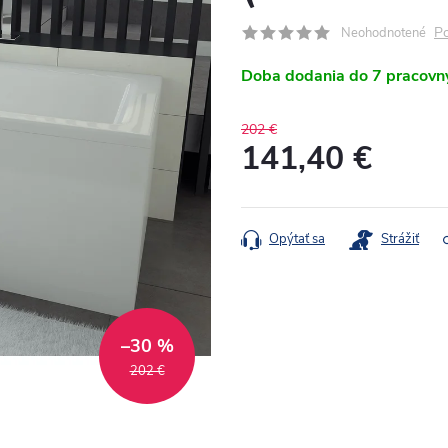
Po
Neohodnotené
Doba dodania do 7 pracovn
202 €
141,40 €
Jednotková
cena:
Opýtať sa
Strážiť
–30 %
202 €