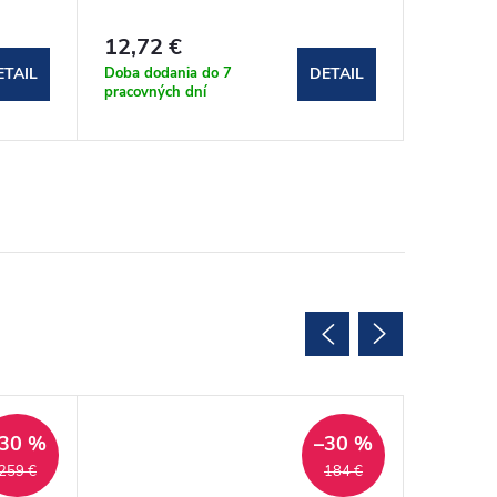
prevede
Intrica,
12,72 €
128
od
Doba dodania do 7
Doba dod
ETAIL
DETAIL
pracovných dní
pracovnýc
30 %
–30 %
259 €
184 €