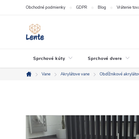
Prejsť
Obchodné podmienky
GDPR
Blog
Vrátenie tov
na
obsah
Sprchové kúty
Sprchové dvere
Vane
Akrylátove vane
Obdĺžnikové akryláto
Domov