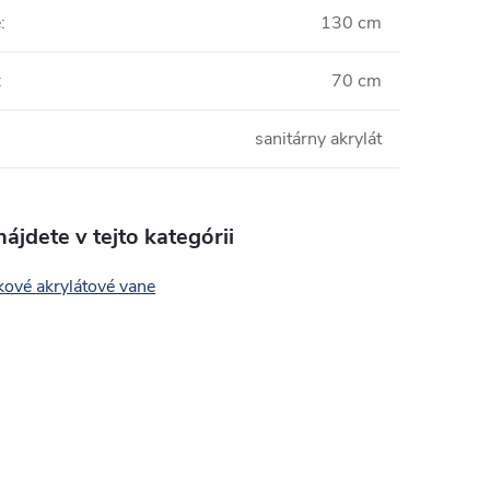
e
:
130 cm
:
70 cm
sanitárny akrylát
ájdete v tejto kategórii
kové akrylátové vane