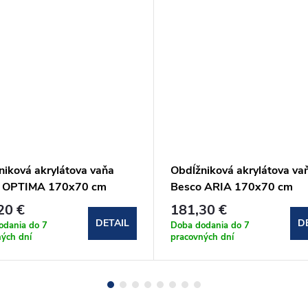
niková akrylátova vaňa
Obdĺžniková akrylátova va
 OPTIMA 170x70 cm
Besco ARIA 170x70 cm
O-170-PK)
(#WAA-170-PA)
20 €
181,30 €
DETAIL
D
odania do 7
Doba dodania do 7
ých dní
pracovných dní