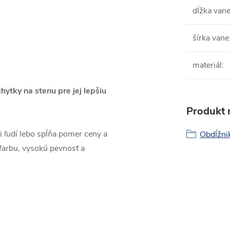
dĺžka van
šírka vane
materiál
:
hytky na stenu pre jej lepšiu
Produkt n
ti ľudí lebo spĺňa pomer ceny a
Obdĺžni
 farbu, vysokú pevnosť a