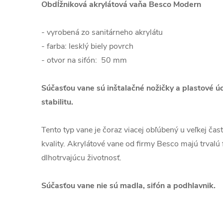
Obdĺžniková akrylátová vaňa Besco Modern
- vyrobená zo sanitárneho akrylátu
- farba: lesklý biely povrch
- otvor na sifón: 50 mm
Súčasťou vane sú inštalačné nožičky a plastové úc
stabilitu.
Tento typ vane je čoraz viacej obľúbený u veľkej čas
kvality. Akrylátové vane od firmy Besco majú trvalú
dlhotrvajúcu životnosť.
Súčasťou vane nie sú madla, sifón a podhlavnik.