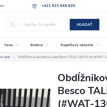
+421 915 949 820
aru
Časté otázky
HĽADAŤ
Vane
Batérie
Kúpeľňový nábytok
vé vane
Obdĺžniková akrylátova vaňa Besco TALIA 130x70 cm (#WAT-
Obdĺžniko
Besco TAL
(#WAT-13