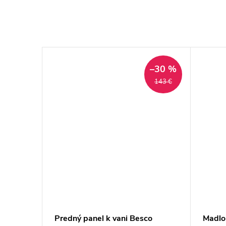
–30 %
–30 %
183 €
143 €
Predný panel k vani Besco
Madlo