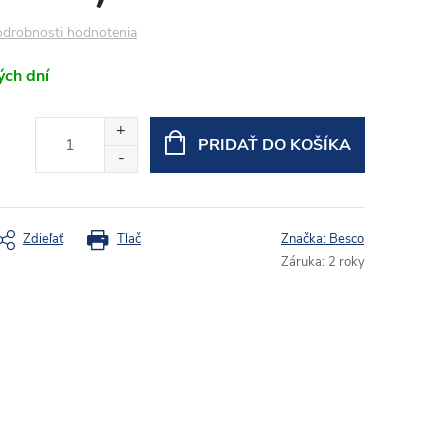
drobnosti hodnotenia
ých dní
PRIDAŤ DO KOŠÍKA
Zdieľať
Tlač
Značka:
Besco
Záruka
:
2 roky