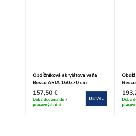
vaňa
Obdĺžniková akrylátova vaňa
Obdĺž
Besco ARIA 160x70 cm
Besco
(#WAA-160-PA)
(#WA
157,50 €
193,
DETAIL
DETAIL
Doba dodania do 7
Doba d
pracovných dní
pracovn