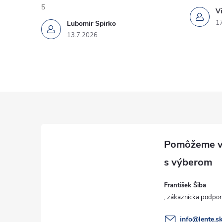
5
Vi
1
Lubomir Spirko
13.7.2026
Z
á
p
ä
František Šiba
t
info
@
lente.s