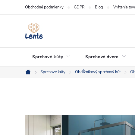
Prejsť
Obchodné podmienky
GDPR
Blog
Vrátenie tov
na
obsah
Sprchové kúty
Sprchové dvere
Sprchové kúty
Obdĺžnikový sprchový kút
Ob
Domov