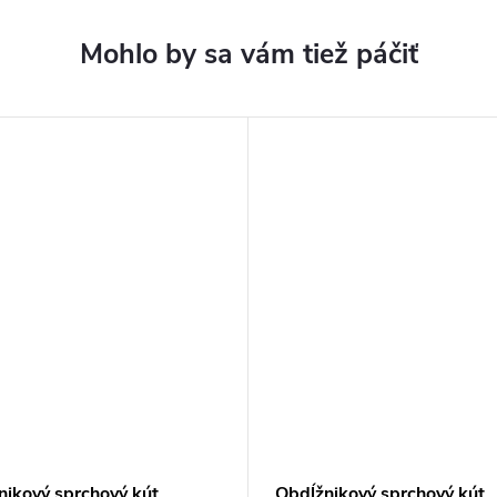
nikový sprchový kút
Obdĺžnikový sprchový kút