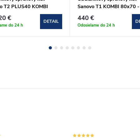
o T2 PLUS40 KOMBI
Sanovo T1 KOMBI 80x70 -
132)x70x190 cm
81)x(66-69)x190 cm
20 €
440 €
40K_13070C)
(T1K_8070C)
DETAIL
D
lame do 24 h
Odosielame do 24 h