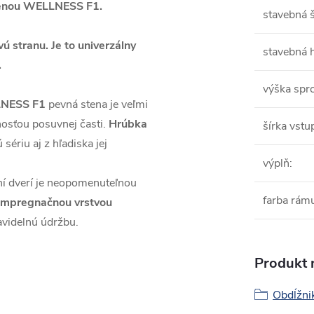
tenou WELLNESS F1.
stavebná š
vú stranu. Je to univerzálny
stavebná 
.
výška spr
NESS F1
pevná stena je veľmi
osťou posuvnej časti.
Hrúbka
šírka vstu
sériu aj z hľadiska jej
výplň
:
aní dverí je neopomenuteľnou
farba rám
 impregnačnou vrstvou
avidelnú údržbu.
Produkt n
Obdĺžni