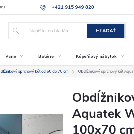
+421 915 949 820
aru
Časté otázky
HĽADAŤ
Vane
Batérie
Kúpeľňový nábytok
dĺžnikový sprchový kút od 60 do 70 cm
Obdĺžnikový sprchový kút Aq
Obdĺžniko
Aquatek 
100x70 c