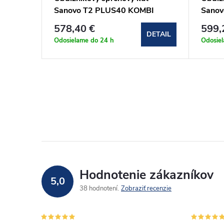
BI
Sanovo T2 PLUS40 KOMBI
Sanov
(102-107)x70x190 cm
(127-
578,40 €
599,
(T2P40K_10570C)
(T2P
DETAIL
DETAIL
Odosielame do 24 h
Odosie
Hodnotenie zákazníkov
5,0
38 hodnotení
Zobraziť recenzie