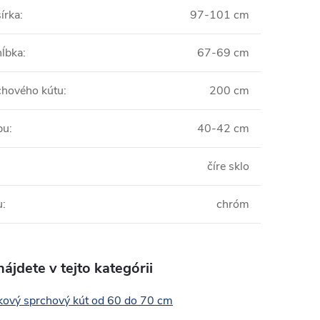
írka
:
97-101 cm
hĺbka
:
67-69 cm
chového kútu
:
200 cm
pu
:
40-42 cm
číre sklo
u
:
chróm
ájdete v tejto kategórii
kový sprchový kút od 60 do 70 cm