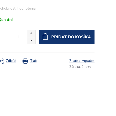
drobnosti hodnotenia
ých dní
PRIDAŤ DO KOŠÍKA
Zdieľať
Tlač
Značka:
Aquatek
Záruka
:
2 roky