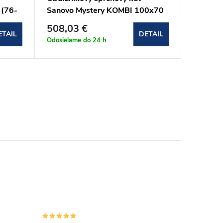
 (76-
Sanovo Mystery KOMBI 100x70
Sanovo
- (96-101)x(66-69)x190 cm
97)x70
508,03 €
591,2
(MYSK_10070C)
(T1P20
ETAIL
DETAIL
Odosielame do 24 h
Odosielam