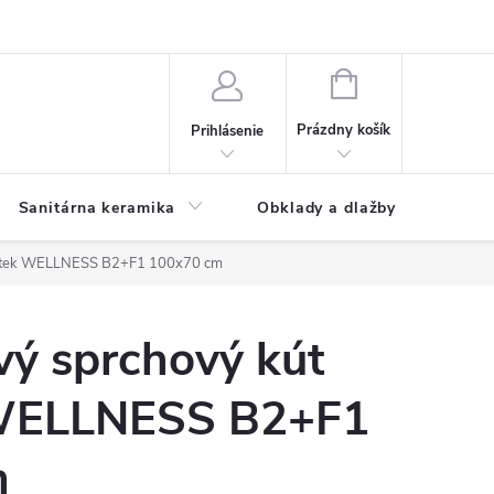
NÁKUPNÝ
KOŠÍK
Prázdny košík
Prihlásenie
Sanitárna keramika
Obklady a dlažby
uatek WELLNESS B2+F1 100x70 cm
vý sprchový kút
WELLNESS B2+F1
m