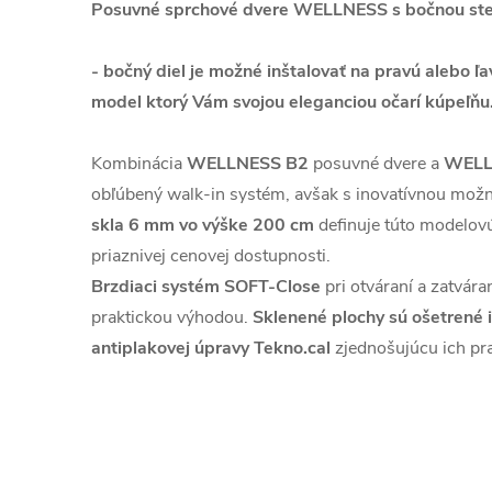
Posuvné sprchové dvere WELLNESS s bočnou s
- bočný diel je možné inštalovať na pravú alebo ľa
model ktorý Vám svojou eleganciou očarí kúpeľňu
Kombinácia
WELLNESS B2
posuvné dvere a
WELL
obľúbený walk-in systém, avšak s inovatívnou možn
skla 6 mm vo výške 200 cm
definuje túto modelovú 
priaznivej cenovej dostupnosti.
Brzdiaci systém SOFT-Close
pri otváraní a zatvár
praktickou výhodou.
Sklenené plochy sú ošetrené
antiplakovej úpravy Tekno.cal
zjednošujúcu ich pr