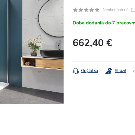
Po
Neohodnotené
Doba dodania do 7 pracovn
662,40 €
Jednotková
cena:
Opýtať sa
Strážiť