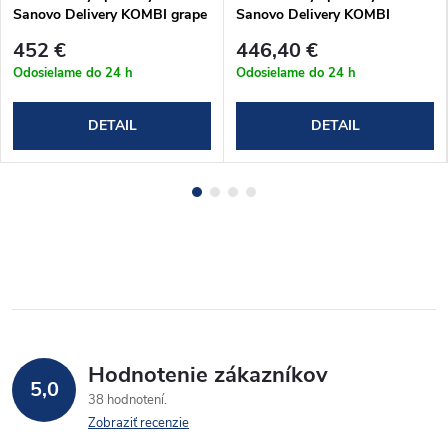
Sanovo Delivery KOMBI grape
Sanovo Delivery KOMBI
100x80x190 cm
BLACK 130x80x190 cm
452 €
446,40 €
(DELK_10080G)
(DELKB_13080C)
Odosielame do 24 h
Odosielame do 24 h
DETAIL
DETAIL
Hodnotenie zákazníkov
5,0
38 hodnotení
Zobraziť recenzie