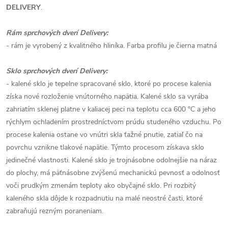
DELIVERY
.
Rám sprchových dverí Delivery:
- rám je vyrobený z kvalitného hliníka. Farba profilu je čierna matná
Sklo sprchových dverí Delivery:
- kalené sklo je tepelne spracované sklo, ktoré po procese kalenia
získa nové rozloženie vnútorného napätia. Kalené sklo sa vyrába
zahriatím sklenej platne v kaliacej peci na teplotu cca 600 °C a jeho
rýchlym ochladením prostredníctvom prúdu studeného vzduchu. Po
procese kalenia ostane vo vnútri skla ťažné pnutie, zatiaľ čo na
povrchu vznikne tlakové napätie. Týmto procesom získava sklo
jedinečné vlastnosti. Kalené sklo je trojnásobne odolnejšie na náraz
do plochy, má päťnásobne zvýšenú mechanickú pevnosť a odolnosť
voči prudkým zmenám teploty ako obyčajné sklo. Pri rozbitý
kaleného skla dôjde k rozpadnutiu na malé neostré časti, ktoré
zabraňujú rezným poraneniam.