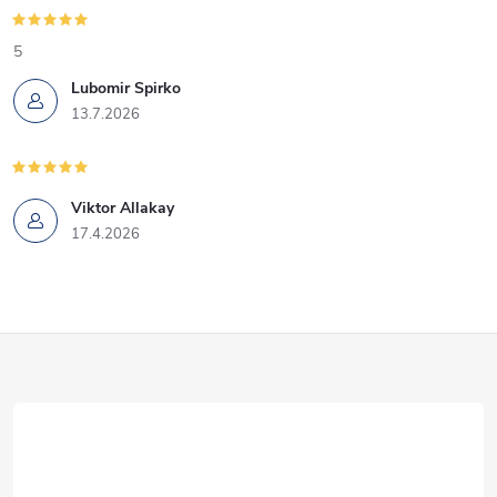
5
Lubomir Spirko
13.7.2026
Viktor Allakay
17.4.2026
Z
á
p