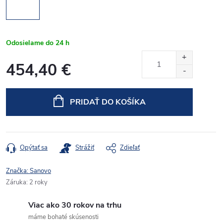
Odosielame do 24 h
454,40 €
Jednotková
cena:
PRIDAŤ DO KOŠÍKA
Opýtať sa
Strážiť
Zdieľať
Značka:
Sanovo
Záruka
:
2 roky
Viac ako 30 rokov na trhu
máme bohaté skúsenosti