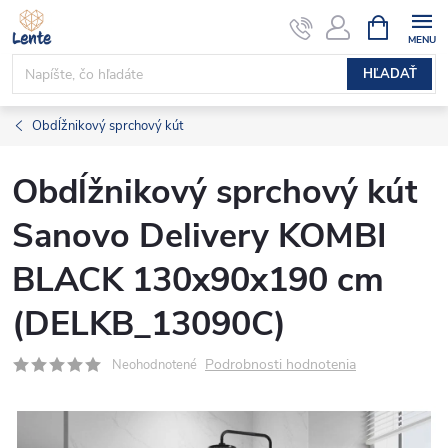
Prejsť
NÁKUPN
KOŠÍK
na
obsah
HĽADAŤ
Obdĺžnikový sprchový kút
Obdĺžnikový sprchový kút
Sanovo Delivery KOMBI
BLACK 130x90x190 cm
(DELKB_13090C)
Podrobnosti hodnotenia
Neohodnotené