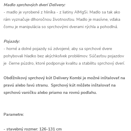
Madlo sprchových dverí Delivery:
- madlo je vyrobené z hliníka - z liatiny AlMgSi. Madlo sa tak ako
rám vyznačuje dlhoročnou životnosťou. Madlo je masívne, vďaka
čomu je manipulácia so sprchovými dverami rýchla a pohodlná.
Pojazdy:
- horné a dolné pojazdy sú zdvojené, aby sa sprchové dvere
pohybovali hladko bez akýchkoľvek problémov. Súčasťou pojazdov
je čierne púzdro, ktoré podporuje kvalitu a stabilitu sprchový dverí.
Obdĺžnikový sprchový kút Delivery Kombi je možné inštalovať na
pravú alebo ľavú stranu.
Sprchový kút môžete inštalovať na
sprchovú vaničku alebo priamo na rovnú podlahu.
Parametre:
- stavebný rozmer: 126-131 cm