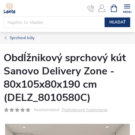
Prejsť
NÁKUPN
KOŠÍK
na
obsah
HĽADAŤ
Sprchové kúty
Obdĺžnikový sprchový kút
Sanovo Delivery Zone -
80x105x80x190 cm
(DELZ_8010580C)
Podrobnosti hodnotenia
Neohodnotené