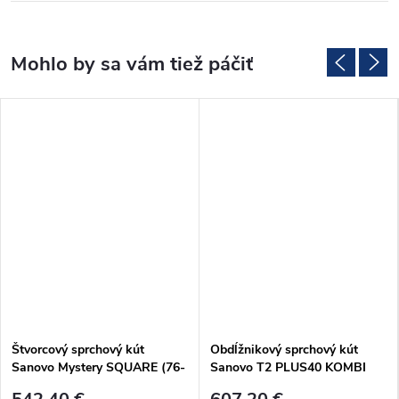
Štvorcový sprchový kút
Obdĺžnikový sprchový kút
Sanovo Mystery SQUARE (76-
Sanovo T2 PLUS40 KOMBI
78)x(76-78)x190 cm
(107-112)x100x190 cm