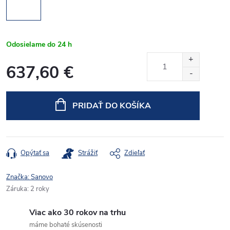
Odosielame do 24 h
637,60 €
Jednotková
cena:
PRIDAŤ DO KOŠÍKA
Opýtať sa
Strážiť
Zdieľať
Značka:
Sanovo
Záruka
:
2 roky
Viac ako 30 rokov na trhu
máme bohaté skúsenosti