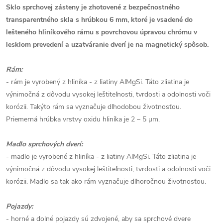
Sklo sprchovej zásteny je zhotovené z bezpečnostného
transparentného skla s hrúbkou 6 mm, ktoré je vsadené do
lešteného hliníkového rámu s povrchovou úpravou chrómu v
lesklom prevedení a uzatváranie dverí je na magnetický spôsob.
Rám:
- rám je vyrobený z hliníka - z liatiny AlMgSi. Táto zliatina je
výnimočná z dôvodu vysokej leštiteľnosti, tvrdosti a odolnosti voči
korózii. Takýto rám sa vyznačuje dlhodobou životnosťou.
Priemerná hrúbka vrstvy oxidu hliníka je 2 – 5 µm.
Madlo sprchových dverí:
- madlo je vyrobené z hliníka - z liatiny AlMgSi. Táto zliatina je
výnimočná z dôvodu vysokej leštiteľnosti, tvrdosti a odolnosti voči
korózii. Madlo sa tak ako rám vyznačuje dlhoročnou životnosťou.
Pojazdy:
- horné a dolné pojazdy sú zdvojené, aby sa sprchové dvere