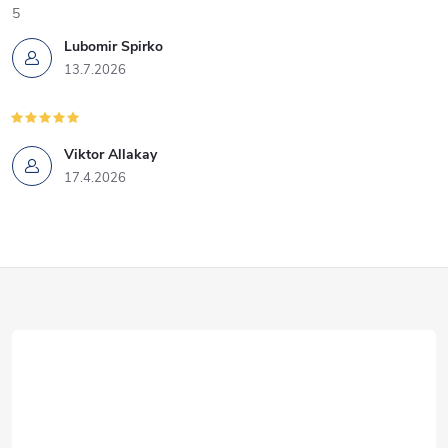
5
Lubomir Spirko
13.7.2026
Viktor Allakay
17.4.2026
Z
á
p
ä