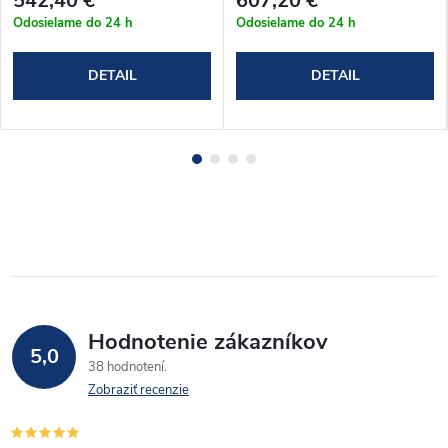
542,40 €
607,20 €
(MYSSQ_8585C)
(T2P40K_110100C)
Odosielame do 24 h
Odosielame do 24 h
DETAIL
DETAIL
Hodnotenie zákazníkov
5,0
38 hodnotení
Zobraziť recenzie