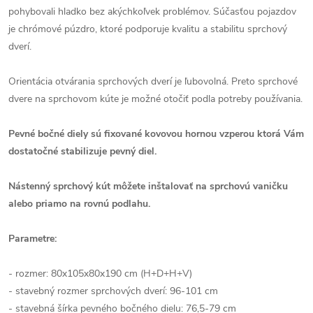
pohybovali hladko bez akýchkoľvek problémov. Súčasťou pojazdov
je chrómové púzdro, ktoré podporuje kvalitu a stabilitu sprchový
dverí.
Orientácia otvárania sprchových dverí je ľubovolná. Preto sprchové
dvere na sprchovom kúte je možné otočiť podla potreby používania.
Pevné bočné diely sú fixované kovovou hornou vzperou ktorá Vám
dostatočné stabilizuje pevný diel.
Nástenný sprchový kút môžete inštalovať na sprchovú vaničku
alebo priamo na rovnú podlahu.
Parametre:
- rozmer: 80x105x80x190 cm (H+D+H+V)
- stavebný rozmer sprchových dverí: 96-101 cm
- stavebná šírka pevného bočného dielu: 76,5-79 cm