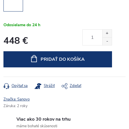
Odosielame do 24 h
448 €
Jednotková
cena:
PRIDAŤ DO KOŠÍKA
Opýtať sa
Strážiť
Zdieľať
Značka:
Sanovo
Záruka
:
2 roky
Viac ako 30 rokov na trhu
máme bohaté skúsenosti