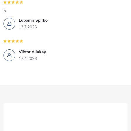
5
Lubomir Spirko
13.7.2026
Viktor Allakay
17.4.2026
Z
á
p