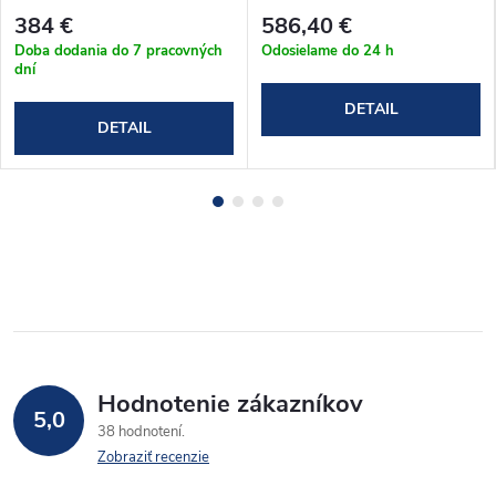
(102-107)x80x190 cm
384 €
586,40 €
(T2P40K_10580C)
Doba dodania do 7 pracovných
Odosielame do 24 h
dní
DETAIL
DETAIL
Hodnotenie zákazníkov
5,0
38 hodnotení
Zobraziť recenzie