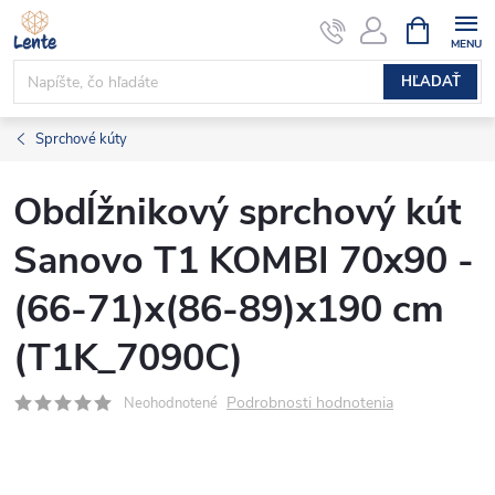
Prejsť
NÁKUPN
KOŠÍK
na
obsah
HĽADAŤ
Sprchové kúty
Obdĺžnikový sprchový kút
Sanovo T1 KOMBI 70x90 -
(66-71)x(86-89)x190 cm
(T1K_7090C)
Podrobnosti hodnotenia
Neohodnotené