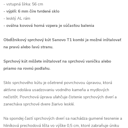
- vstupná šírka: 56 cm
- výplň: 6 mm číre tvrdené sklo
- lesklý AL rám
- oválna kovová horná vzpera je súčasťou balenia
Obdĺžnikový sprchový kút Sanovo T1 kombi je možné inštalovať
na pravú alebo ľavú stranu.
Sprchový kút môžete inštalovať na sprchovú vaničku alebo
priamo na rovnú podlahu.
Sklo sprchového kútu je ošetrené povrchovou úpravou, ktorá
aktívne odoláva usadzovaniu vodného kameňa a mydlových
nečistôt. Povrchová úprava uľahčuje čistenie sprchových dverí a
zanecháva sprchové dvere žiarivo lesklé.
Na spondej častí sprchových dverí sa nachádza gumené tesnenie a
hliníková prechodová lišta vo výške 0,5 cm, ktoré zabraňuje úniku