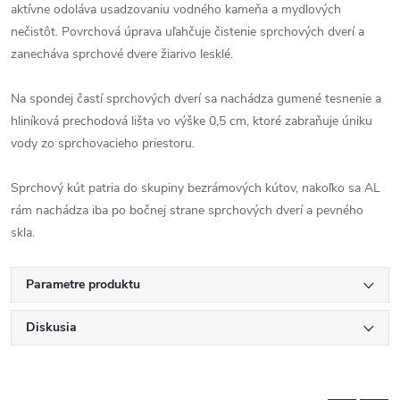
aktívne odoláva usadzovaniu vodného kameňa a mydlových
nečistôt. Povrchová úprava uľahčuje čistenie sprchových dverí a
zanecháva sprchové dvere žiarivo lesklé.
Na spondej častí sprchových dverí sa nachádza gumené tesnenie a
hliníková prechodová lišta vo výške 0,5 cm, ktoré zabraňuje úniku
vody zo sprchovacieho priestoru.
Sprchový kút patria do skupiny bezrámových kútov, nakoľko sa AL
rám nachádza iba po bočnej strane sprchových dverí a pevného
skla.
Parametre produktu
Diskusia