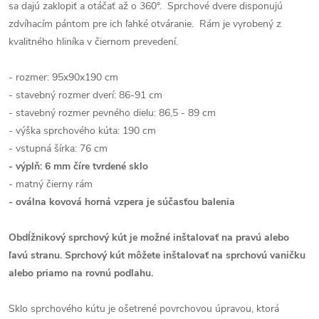
sa dajú zaklopiť a otáčať až o 360°. Sprchové dvere disponujú
zdvíhacím pántom pre ich ľahké otváranie. Rám je vyrobený z
kvalitného hliníka v čiernom prevedení.
- rozmer: 95x90x190 cm
- stavebný rozmer dverí: 86-91 cm
- stavebný rozmer pevného dielu: 86,5 - 89 cm
- výška sprchového kúta: 190 cm
- vstupná šírka: 76 cm
- výplň: 6 mm číre tvrdené sklo
- matný čierny rám
- oválna kovová horná vzpera je súčasťou balenia
Obdĺžnikový sprchový kút je možné inštalovať na pravú alebo
ľavú stranu.
Sprchový kút môžete inštalovať na sprchovú vaničku
alebo priamo na rovnú podlahu.
Sklo sprchového kútu je ošetrené povrchovou úpravou, ktorá