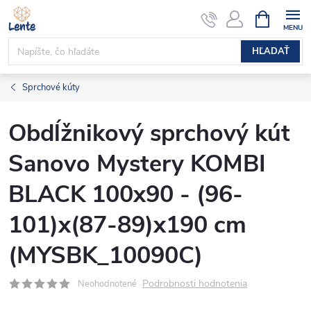
Prejsť
NÁKUPN
KOŠÍK
na
obsah
HĽADAŤ
Sprchové kúty
Obdĺžnikový sprchový kút
Sanovo Mystery KOMBI
BLACK 100x90 - (96-
101)x(87-89)x190 cm
(MYSBK_10090C)
Podrobnosti hodnotenia
Neohodnotené