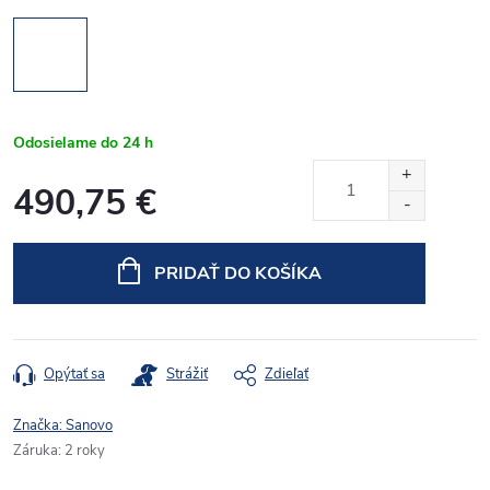
Odosielame do 24 h
490,75 €
Jednotková
cena:
PRIDAŤ DO KOŠÍKA
Opýtať sa
Strážiť
Zdieľať
Značka:
Sanovo
Záruka
:
2 roky