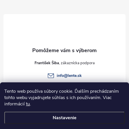
Z
á
p
ä
t
František Šiba
i
info
@
lente.sk
e
+421 915 949 820
Tento web používa súbory cookie. Ďalším prechádzaním
tohto webu vyjadrujete súhlas s ich používaním. Viac
informácií
tu
.
Informácie pre vás
Nastavenie