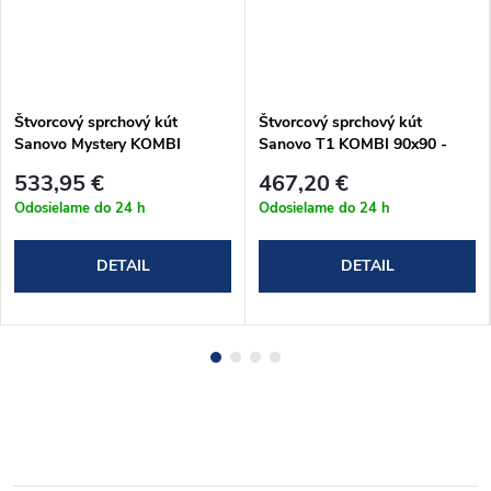
Štvorcový sprchový kút
Štvorcový sprchový kút
Sanovo Mystery KOMBI
Sanovo T1 KOMBI 90x90 -
100x100 - (96-101)x(96-
(86-91)x(86-89)x190 cm
533,95 €
467,20 €
99)x190 cm (MYSK_100100C)
(T1K_9090C)
Odosielame do 24 h
Odosielame do 24 h
DETAIL
DETAIL