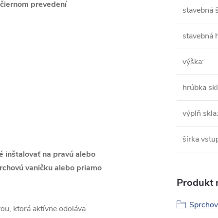
 čiernom prevedení
stavebná š
stavebná 
výška
:
hrúbka sk
výplň skla
šírka vstu
 inštalovať na pravú alebo
prchovú vaničku alebo priamo
Produkt n
Sprchov
ou, ktorá aktívne odoláva