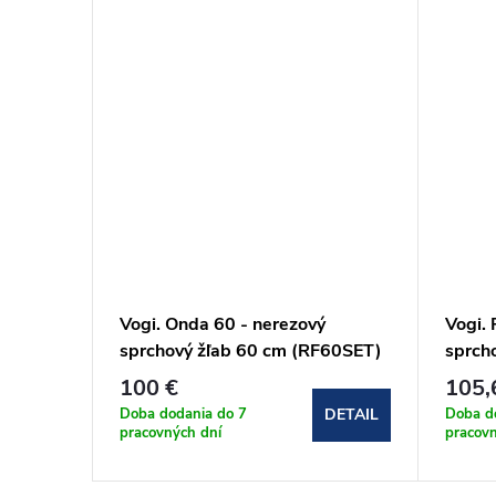
150 €
ý
Vogi. Onda 60 - nerezový
Vogi. 
sprchový žľab 60 cm (RF60SET)
sprch
100 €
105,
Doba dodania do 7
Doba d
DETAIL
DETAIL
pracovných dní
pracovn