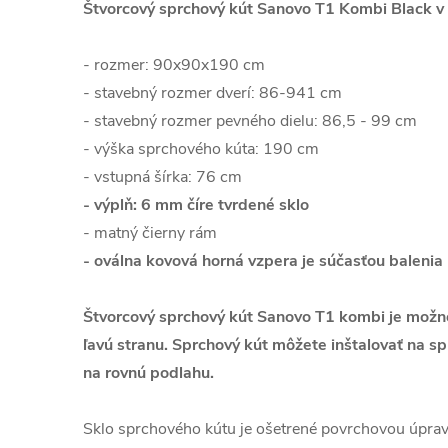
Štvorcový sprchový kút Sanovo T1 Kombi Black v
- rozmer: 90x90x190 cm
- stavebný rozmer dverí: 86-941 cm
- stavebný rozmer pevného dielu: 86,5 - 99 cm
- výška sprchového kúta: 190 cm
- vstupná šírka: 76 cm
- výplň: 6 mm číre tvrdené sklo
- matný čierny rám
- oválna kovová horná vzpera je súčasťou balenia
Štvorcový sprchový kút Sanovo T1 kombi je možné
ľavú stranu.
Sprchový kút môžete inštalovať na s
na rovnú podlahu.
Sklo sprchového kútu je ošetrené povrchovou úprav