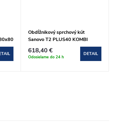
Obdĺžnikový sprchový kút
Štvorco
80x80
Sanovo T2 PLUS40 KOMBI
90 (CK
(132-137)x90x190 cm
334 €
618,40 €
(T2P40K_13590C)
ETAIL
DETAIL
Doba dod
Odosielame do 24 h
pracovnýc