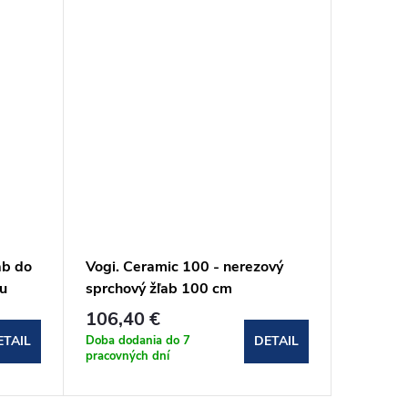
ab do
Vogi. Ceramic 100 - nerezový
Vogi. B
bu
sprchový žľab 100 cm
sprchov
(RD100set)
(RD60S
106,40 €
149,6
Doba dodania do 7
Doba dod
ETAIL
DETAIL
pracovných dní
pracovnýc