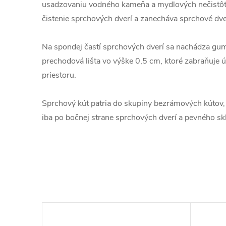
usadzovaniu vodného kameňa a mydlových nečistôt
čistenie sprchových dverí a zanecháva sprchové dver
Na spondej častí sprchových dverí sa nachádza gum
prechodová lišta vo výške 0,5 cm, ktoré zabraňuje 
priestoru.
Sprchový kút patria do skupiny bezrámových kútov
iba po bočnej strane sprchových dverí a pevného skl
–20 %