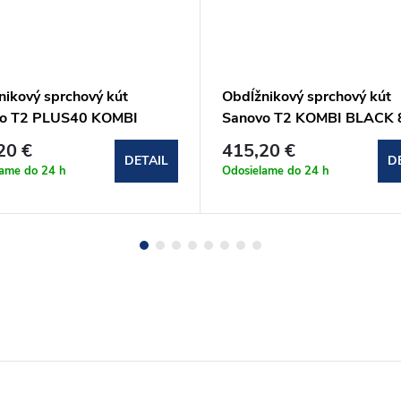
nikový sprchový kút
Obdĺžnikový sprchový kút
o T2 PLUS40 KOMBI
Sanovo T2 KOMBI BLACK 
142)x90x190 cm
- (76-81)x(76-79)x190cm
20 €
415,20 €
40K_14090C)
(T2KB_8080C)
DETAIL
D
lame do 24 h
Odosielame do 24 h