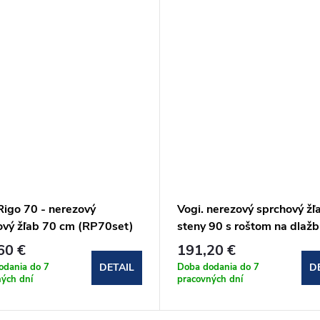
Rigo 70 - nerezový
Vogi. nerezový sprchový žľ
ový žľab 70 cm (RP70set)
steny 90 s roštom na dlaž
(OSP90set)
60 €
191,20 €
odania do 7
Doba dodania do 7
DETAIL
D
ých dní
pracovných dní