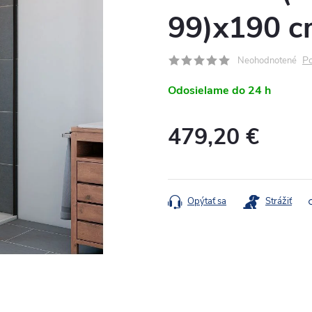
99)x190 
Po
Neohodnotené
Odosielame do 24 h
479,20 €
Jednotková
cena:
Opýtať sa
Strážiť