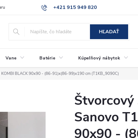
+421 915 949 820
aru
Časté otázky
HĽADAŤ
Vane
Batérie
Kúpeľňový nábytok
 T1 KOMBI BLACK 90x90 - (86-91)x(86-99)x190 cm (T1KB_9090C)
Štvorcový 
Sanovo T
90x90 - (