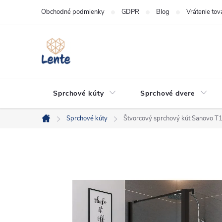
Prejsť
Obchodné podmienky
GDPR
Blog
Vrátenie tov
na
obsah
Sprchové kúty
Sprchové dvere
Sprchové kúty
Štvorcový sprchový kút Sanovo
Domov