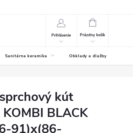
NÁKUPNÝ
KOŠÍK
Prázdny košík
Prihlásenie
Sanitárna keramika
Obklady a dlažby
sprchový kút
1 KOMBI BLACK
86-91)x(86-