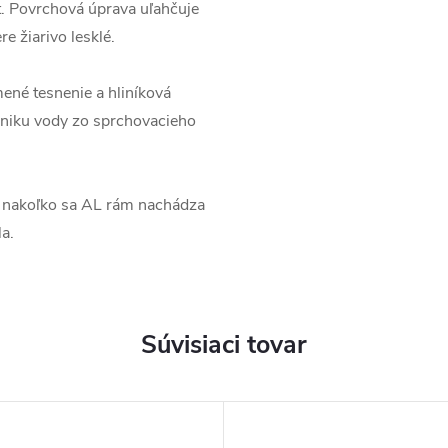
. Povrchová úprava uľahčuje
e žiarivo lesklé.
ené tesnenie a hliníková
úniku vody zo sprchovacieho
, nakoľko sa AL rám nachádza
a.
Súvisiaci tovar