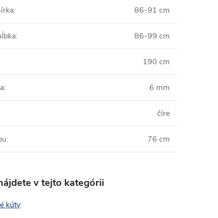
írka
:
86-91 cm
hĺbka
:
86-99 cm
190 cm
la
:
6 mm
:
číre
pu
:
76 cm
ájdete v tejto kategórii
é kúty