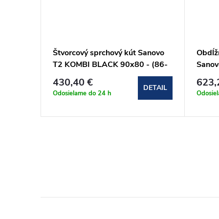
t
Štvorcový sprchový kút Sanovo
Obdĺž
I (97-
T2 KOMBI BLACK 90x80 - (86-
Sanov
91)x(76-79)x190cm
(137-
430,40 €
623,
(T2KB_9080C)
(T2P
DETAIL
DETAIL
Odosielame do 24 h
Odosie