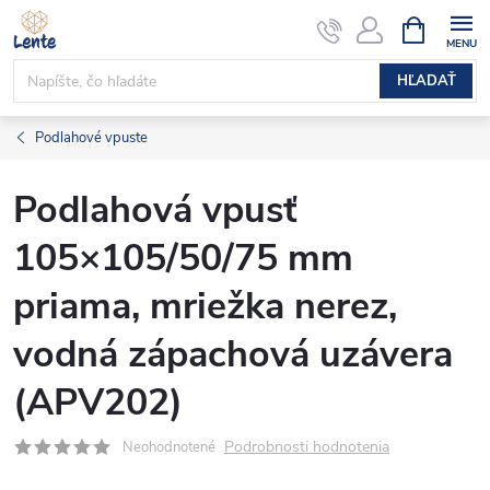
Prejsť
NÁKUPN
KOŠÍK
na
obsah
HĽADAŤ
Podlahové vpuste
Podlahová vpusť
105×105/50/75 mm
priama, mriežka nerez,
vodná zápachová uzávera
(APV202)
Podrobnosti hodnotenia
Neohodnotené