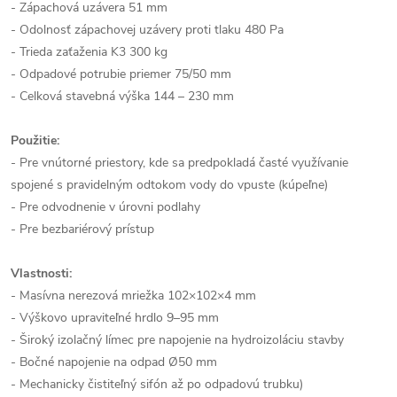
- 
Zápachová uzávera 51 mm
- Odolnosť zápachovej uzávery proti tlaku 480 Pa
- Trieda zaťaženia K3 300 kg
- Odpadové potrubie priemer 75/50 mm
- Celková stavebná výška 144 – 230 mm
Použitie:
- Pre vnútorné priestory, kde sa predpokladá časté využívanie 
spojené s pravidelným odtokom vody do vpuste (kúpeľne)
- Pre odvodnenie v úrovni podlahy
- Pre bezbariérový prístup
Vlastnosti:
- Masívna nerezová mriežka 102×102×4 mm
- Výškovo upraviteľné hrdlo 9–95 mm
- Široký izolačný límec pre napojenie na hydroizoláciu stavby
- Bočné napojenie na odpad Ø50 mm
- Mechanicky čistiteľný sifón až po odpadovú trubku)