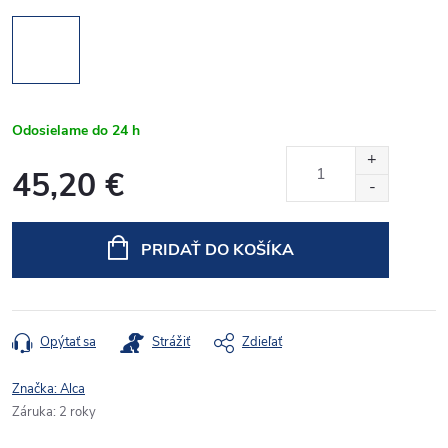
Odosielame do 24 h
45,20 €
Jednotková
cena:
PRIDAŤ DO KOŠÍKA
Opýtať sa
Strážiť
Zdieľať
Značka:
Alca
Záruka
:
2 roky