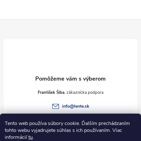
Z
á
p
ä
t
František Šiba
i
info
@
lente.sk
e
+421 915 949 820
Tento web používa súbory cookie. Ďalším prechádzaním
tohto webu vyjadrujete súhlas s ich používaním. Viac
informácií
tu
.