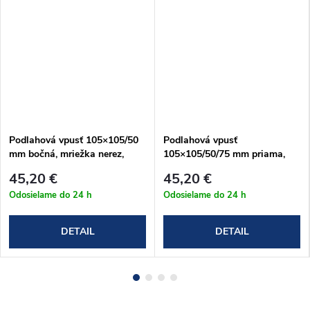
Podlahová vpusť 105×105/50
Podlahová vpusť
mm bočná, mriežka nerez,
105×105/50/75 mm priama,
vodná zápachová uzávera
mriežka nerez, vodná
45,20 €
45,20 €
(APV103)
zápachová uzávera (APV201)
Odosielame do 24 h
Odosielame do 24 h
DETAIL
DETAIL