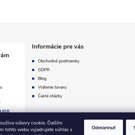
Informácie pre vás
Obchodné podmienky
GDPR
Blog
Vrátenie tovaru
Časté otázky
k
9 820
oužíva súbory cookie. Ďalším
Odmietnuť
m tohto webu vyjadrujete súhlas s