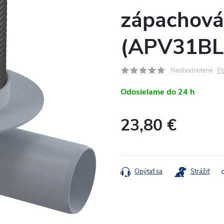
zápachová
(APV31BL
Po
Neohodnotené
Odosielame do 24 h
23,80 €
Jednotková
cena:
Opýtať sa
Strážiť