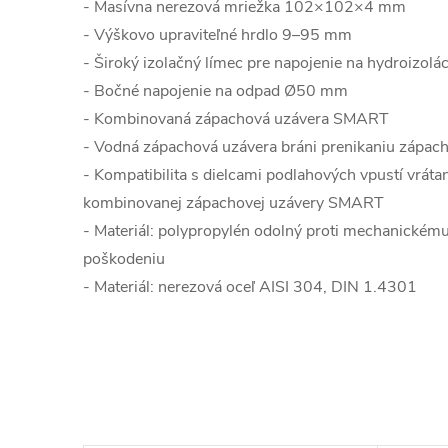
- Masívna nerezová mriežka 102×102×4 mm
- Výškovo upraviteľné hrdlo 9–95 mm
- Široký izolačný límec pre napojenie na hydroizolá
- Bočné napojenie na odpad Ø50 mm
- Kombinovaná zápachová uzávera SMART
- Vodná zápachová uzávera bráni prenikaniu zápach
- Kompatibilita s dielcami podlahových vpustí vráta
kombinovanej zápachovej uzávery SMART
- Materiál: polypropylén odolný proti mechanické
poškodeniu
- Materiál: nerezová oceľ AISI 304, DIN 1.4301