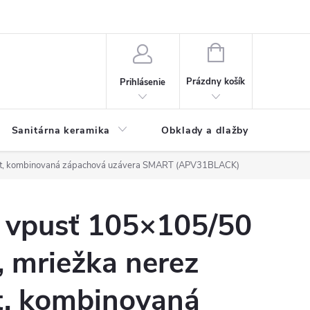
NÁKUPNÝ
KOŠÍK
Prázdny košík
Prihlásenie
Sanitárna keramika
Obklady a dlažby
mat, kombinovaná zápachová uzávera SMART (APV31BLACK)
 vpusť 105×105/50
 mriežka nerez
t, kombinovaná