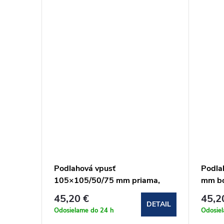
05/50
Podlahová vpusť
Podla
ez
105×105/50/75 mm priama,
mm bo
á
mriežka nerez, vodná zápachová
zápac
45,20 €
45,2
RT
uzávera (APV201)
DETAIL
DETAIL
Odosielame do 24 h
Odosie