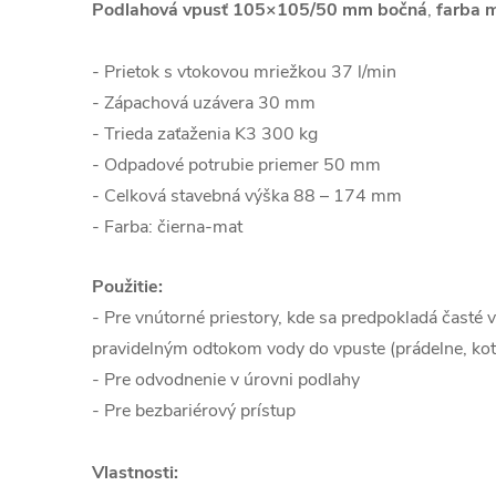
Podlahová vpusť 105×105/50 mm bočná
, 
farba 
- Prietok s vtokovou mriežkou 37 l/min
- Zápachová uzávera 30 mm
- Trieda zaťaženia K3 300 kg
- Odpadové potrubie priemer 50 mm
- Celková stavebná výška 88 – 174 mm
- Farba: čierna-mat
Použitie:
- Pre vnútorné priestory, kde sa predpokladá časté 
pravidelným odtokom vody do vpuste (prádelne, koto
- Pre odvodnenie v úrovni podlahy
- Pre bezbariérový prístup
Vlastnosti: