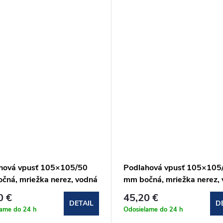
hová vpusť 105×105/50
Podlahová vpusť 105×105
čná, mriežka nerez, vodná
mm bočná, mriežka nerez,
hová uzávera (APV101)
zápachová uzávera (APV1
0 €
45,20 €
DETAIL
D
lame do 24 h
Odosielame do 24 h