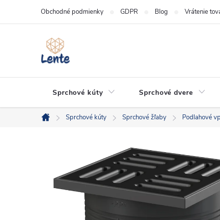
Prejsť
Obchodné podmienky
GDPR
Blog
Vrátenie tov
na
obsah
Sprchové kúty
Sprchové dvere
Sprchové kúty
Sprchové žľaby
Podlahové v
Domov