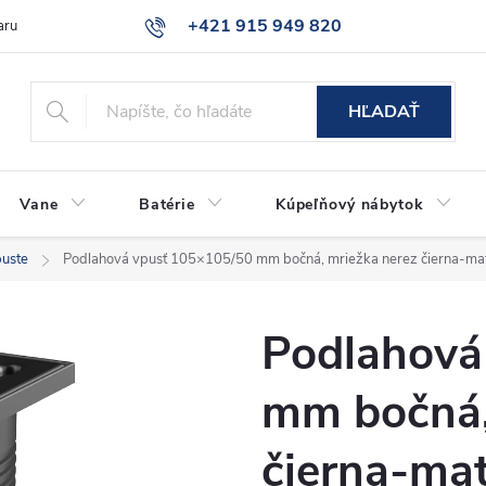
+421 915 949 820
aru
Časté otázky
HĽADAŤ
Vane
Batérie
Kúpeľňový nábytok
puste
Podlahová vpusť 105×105/50 mm bočná, mriežka nerez čierna-
Podlahová
mm bočná,
čierna-ma