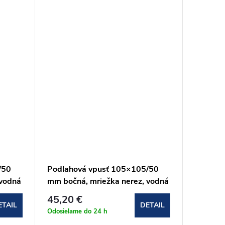
/50
Podlahová vpusť 105×105/50
Podlaho
 vodná
mm bočná, mriežka nerez, vodná
105×10
02)
zápachová uzávera (APV103)
mriežka
45,20 €
45,20 
uzáver
ETAIL
DETAIL
Odosielame do 24 h
Odosielam