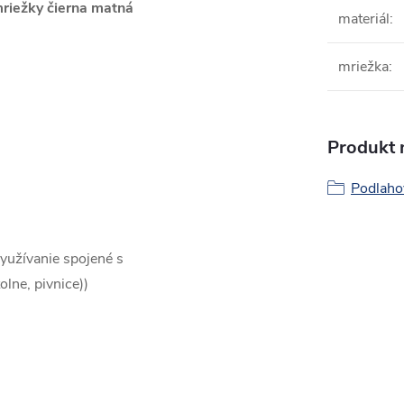
mriežky čierna matná
materiál
:
mriežka
:
Produkt n
Podlaho
využívanie spojené s
lne, pivnice))