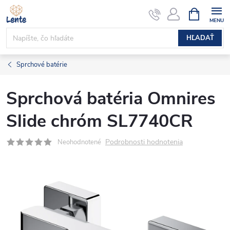
Prejsť
NÁKUPN
KOŠÍK
na
obsah
HĽADAŤ
Sprchové batérie
Sprchová batéria Omnires
Slide chróm SL7740CR
Podrobnosti hodnotenia
Neohodnotené