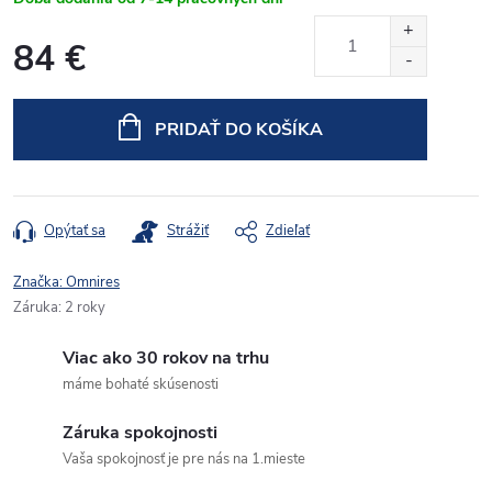
84 €
Jednotková
cena:
PRIDAŤ DO KOŠÍKA
Opýtať sa
Strážiť
Zdieľať
Značka:
Omnires
Záruka
:
2 roky
Viac ako 30 rokov na trhu
máme bohaté skúsenosti
Záruka spokojnosti
Vaša spokojnosť je pre nás na 1.mieste