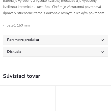
Batéria je vyrobený z vysoko kvalitnej mosadze a je vybavený
kvalitnou keramickou kartušou. Chróm je všestranná povrchová
úprava v striebornej farbe s dokonale rovným a lesklým povrchom.
- rozteč: 150 mm
Parametre produktu
Diskusia
Súvisiaci tovar