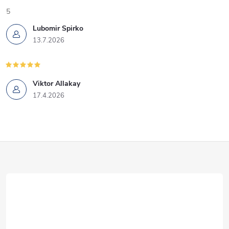
5
Lubomir Spirko
13.7.2026
Viktor Allakay
17.4.2026
Z
á
p