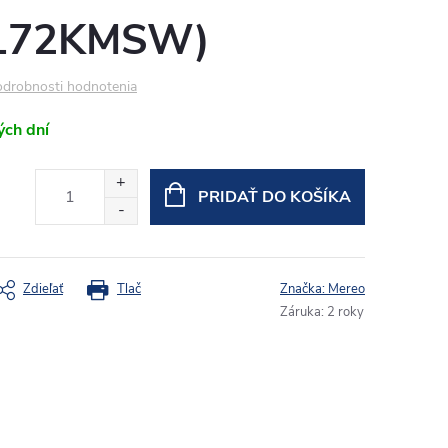
4172KMSW)
drobnosti hodnotenia
ých dní
PRIDAŤ DO KOŠÍKA
Zdieľať
Tlač
Značka:
Mereo
Záruka
:
2 roky