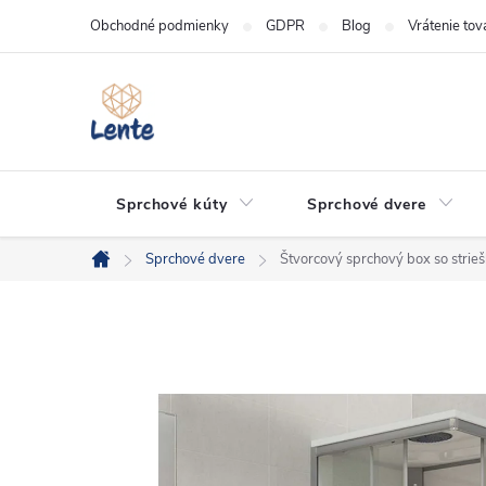
Prejsť
Obchodné podmienky
GDPR
Blog
Vrátenie tov
na
obsah
Sprchové kúty
Sprchové dvere
Sprchové dvere
Štvorcový sprchový box so str
Domov