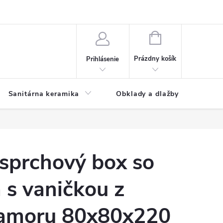
NÁKUPNÝ
KOŠÍK
Prázdny košík
Prihlásenie
Sanitárna keramika
Obklady a dlažby
sprchový box so
a s vaničkou z
ramoru 80x80x220