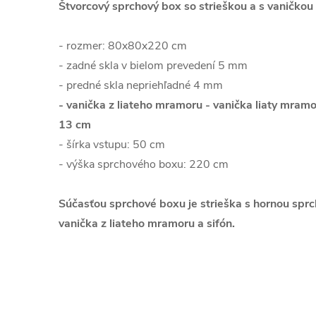
Štvorcový sprchový box so strieškou a s vaničkou
- rozmer: 80x80x220 cm
- zadné skla v bielom prevedení 5 mm
- predné skla nepriehľadné 4 mm
- vanička z liateho mramoru - vanička liaty mramo
13 cm
- šírka vstupu: 50 cm
- výška sprchového boxu: 220 cm
Súčasťou sprchové boxu je strieška s hornou sprch
vanička z liateho mramoru a sifón.