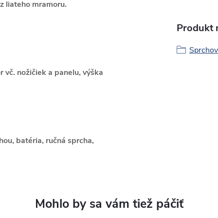
 z liateho mramoru.
Produkt n
Sprchov
r vč. nožičiek a panelu, výška
ou, batéria, ručná sprcha,