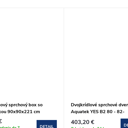
cový sprchový box so
Dvojkrídlové sprchové dve
škou 90x90x221 cm
Aquatek YES B2 80 - 82-
4122KBSW)
86x200 cm
€
403,20 €
D
DETAIL
odania do 7