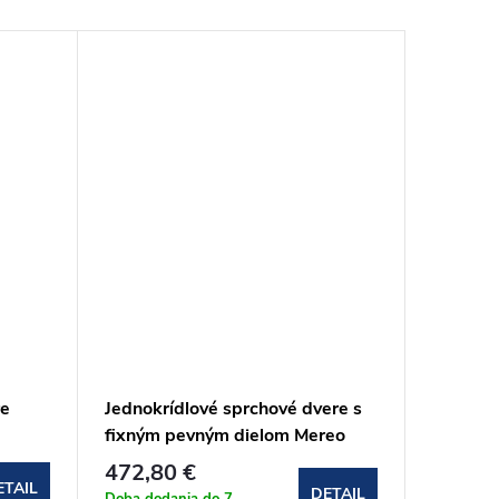
re
Jednokrídlové sprchové dvere s
Štvrťkr
fixným pevným dielom Mereo
strieško
NOVEA 120x200 cm
mramoru
472,80 €
680 €
cm (C
ETAIL
DETAIL
Doba dodania do 7
Doba dod