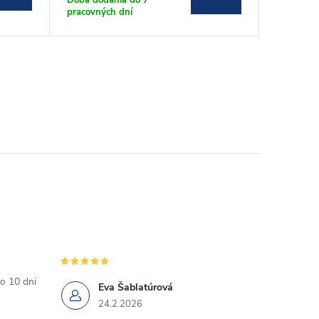
pracovných dní
pracovnýc
o 10 dni
Eva Šablatúrová
24.2.2026