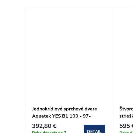
Jednokrídlové sprchové dvere
Štvor
22KBW)
Aquatek YES B1 100 - 97-
strie
101x200 cm (YESB19100CH62)
(CK3
392,80 €
595 
DETAIL
DETAIL
Doba dodania do 7
Doba d