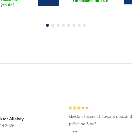
Odosielame do 24 h
ých dní
skvela skúsenosť, tovar s dodaimd
ktor Allakay
prišiel na 3 deň
7.4.2026