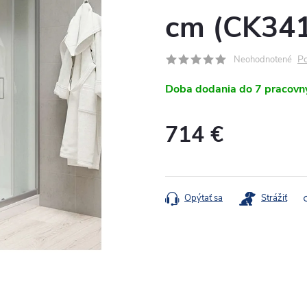
cm (CK3
Po
Neohodnotené
Doba dodania do 7 pracovn
714 €
Jednotková
cena:
Opýtať sa
Strážiť