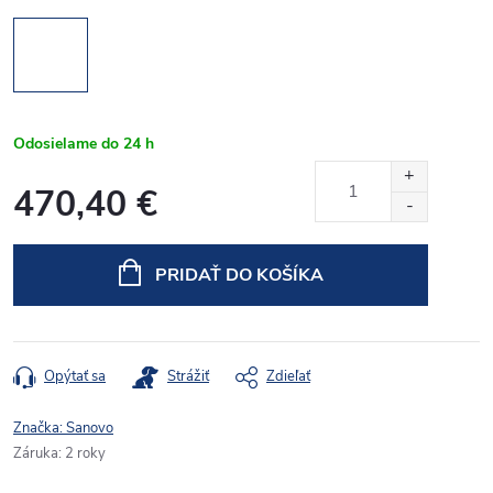
Odosielame do 24 h
470,40 €
Jednotková
cena:
PRIDAŤ DO KOŠÍKA
Opýtať sa
Strážiť
Zdieľať
Značka:
Sanovo
Záruka
:
2 roky