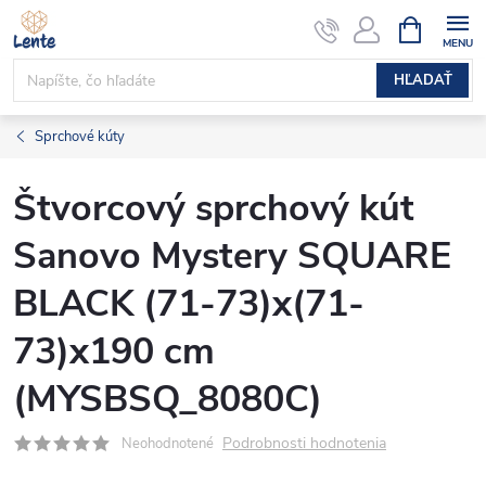
Prejsť
NÁKUPN
KOŠÍK
na
obsah
HĽADAŤ
Sprchové kúty
Štvorcový sprchový kút
Sanovo Mystery SQUARE
BLACK (71-73)x(71-
73)x190 cm
(MYSBSQ_8080C)
Podrobnosti hodnotenia
Neohodnotené