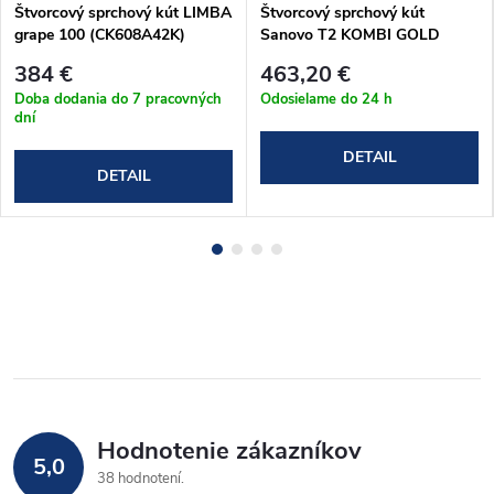
Štvorcový sprchový kút LIMBA
Štvorcový sprchový kút
grape 100 (CK608A42K)
Sanovo T2 KOMBI GOLD
90x90 - (86-91)x(86-
384 €
463,20 €
89)x190cm (T2KG_9090C)
Doba dodania do 7 pracovných
Odosielame do 24 h
dní
DETAIL
DETAIL
Hodnotenie zákazníkov
5,0
38 hodnotení