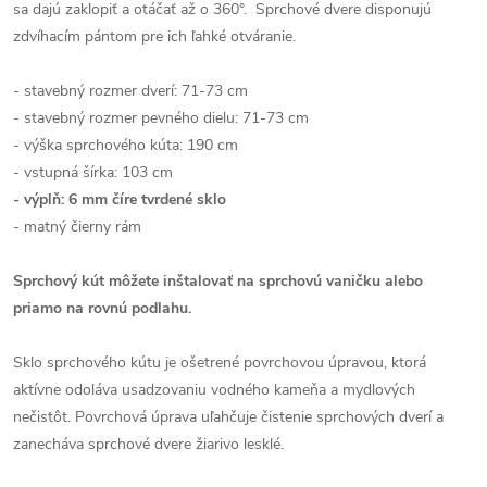
sa dajú zaklopiť a otáčať až o 360°. Sprchové dvere disponujú
zdvíhacím pántom pre ich ľahké otváranie.
- stavebný rozmer dverí: 71-73 cm
- stavebný rozmer pevného dielu: 71-73 cm
- výška sprchového kúta: 190 cm
- vstupná šírka: 103 cm
- výplň: 6 mm číre tvrdené sklo
- matný čierny rám
Sprchový kút môžete inštalovať na sprchovú vaničku alebo
priamo na rovnú podlahu.
Sklo sprchového kútu je ošetrené povrchovou úpravou, ktorá
aktívne odoláva usadzovaniu vodného kameňa a mydlových
nečistôt. Povrchová úprava uľahčuje čistenie sprchových dverí a
zanecháva sprchové dvere žiarivo lesklé.