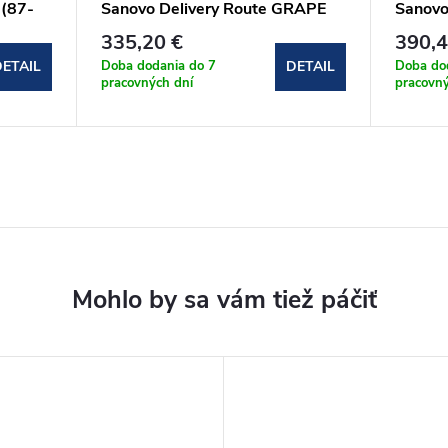
 (87-
Sanovo Delivery Route GRAPE
Sanovo
90 (87-89)x190 cm (DELR_90G)
cm (F
335,20 €
390,4
Doba dodania do 7
Doba do
ETAIL
DETAIL
pracovných dní
pracovný