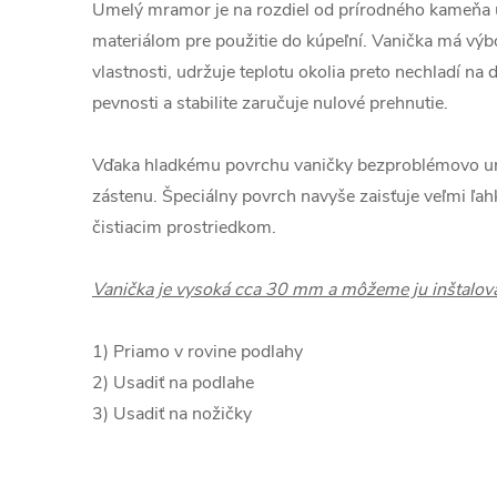
Umelý mramor je na rozdiel od prírodného kameňa u
materiálom pre použitie do kúpeľní. Vanička má výb
vlastnosti, udržuje teplotu okolia preto nechladí na 
pevnosti a stabilite zaručuje nulové prehnutie.
Vďaka hladkému povrchu vaničky bezproblémovo umi
zástenu. Špeciálny povrch navyše zaisťuje veľmi ľa
čistiacim prostriedkom.
Vanička je vysoká cca 30 mm a môžeme ju inštalov
1) Priamo v rovine podlahy
2) Usadiť na podlahe
3) Usadiť na nožičky