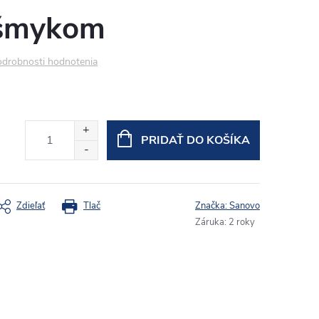
išmykom
drobnosti hodnotenia
PRIDAŤ DO KOŠÍKA
Zdieľať
Tlač
Značka:
Sanovo
Záruka
:
2 roky