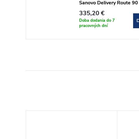
Sanovo Delivery Route 90
89)x190 cm (DELR_90C)
335,20 €
Doba dodania do 7
D
pracovných dní