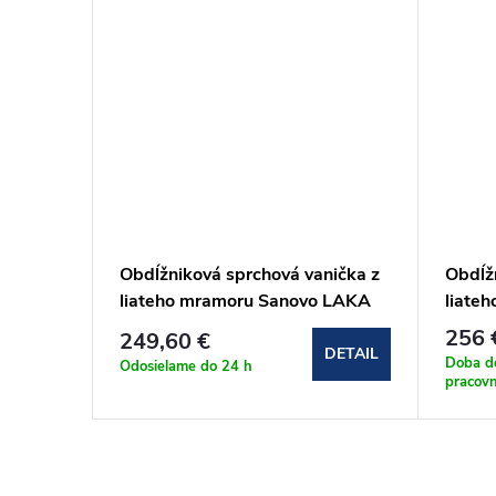
nička z
Obdĺžniková sprchová vanička z
Obdĺž
 LAKA
liateho mramoru Sanovo LAKA
liate
STAR 120x90x3 cm s
STAR 
256 
249,60 €
protišmykom
proti
DETAIL
DETAIL
Doba d
Odosielame do 24 h
pracovn