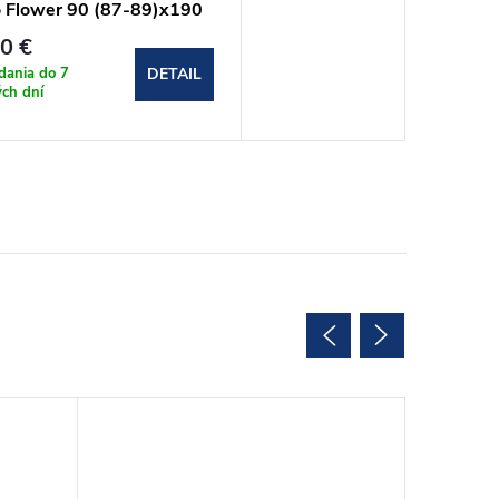
 Flower 90 (87-89)x190
LOR_90C)
0 €
dania do 7
DETAIL
ch dní