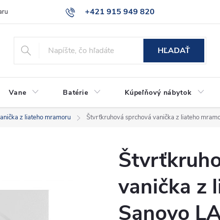
+421 915 949 820
aru
Časté otázky
HĽADAŤ
Vane
Batérie
Kúpeľňový nábytok
anička z liateho mramoru
Štvrťkruhová sprchová vanička z liateho mr
Štvrťkruh
vanička z 
Sanovo L