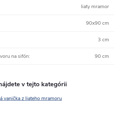
liaty mramor
90x90 cm
3 cm
voru na sifón
:
90 cm
ájdete v tejto kategórii
á vanička z liateho mramoru