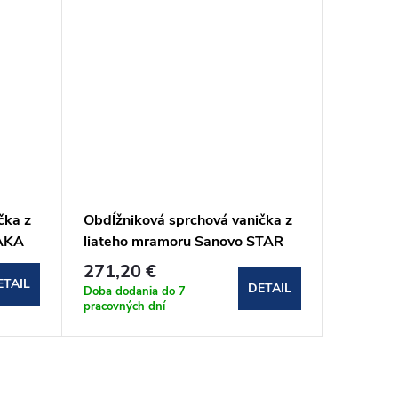
čka z
Obdĺžniková sprchová vanička z
Obdĺžni
LAKA
liateho mramoru Sanovo STAR
liateho
150x80x3 cm
90x80x
271,20 €
159,2
ETAIL
DETAIL
Doba dodania do 7
Odosielam
pracovných dní