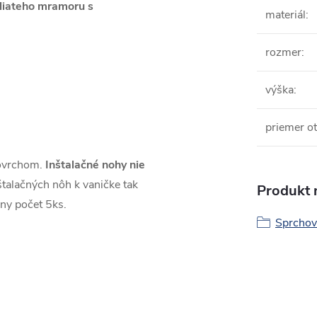
liateho mramoru s
materiál
:
rozmer
:
výška
:
priemer ot
povrchom.
Inštalačné nohy nie
talačných nôh k vaničke tak
Produkt n
ny počet 5ks.
Sprchov