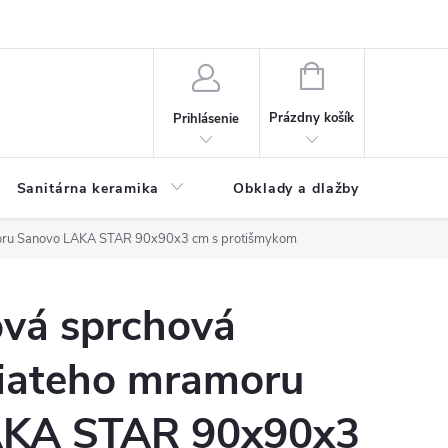
NÁKUPNÝ
KOŠÍK
Prázdny košík
Prihlásenie
Sanitárna keramika
Obklady a dlažby
amoru Sanovo LAKA STAR 90x90x3 cm s protišmykom
ová sprchová
liateho mramoru
AKA STAR 90x90x3