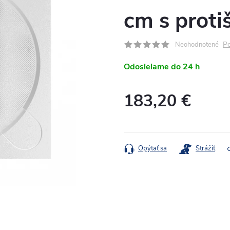
cm s prot
Po
Neohodnotené
Odosielame do 24 h
183,20 €
Jednotková
cena:
Opýtať sa
Strážiť