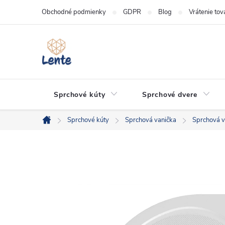
Prejsť
Obchodné podmienky
GDPR
Blog
Vrátenie tov
na
obsah
Sprchové kúty
Sprchové dvere
Sprchové kúty
Sprchová vanička
Sprchová v
Domov