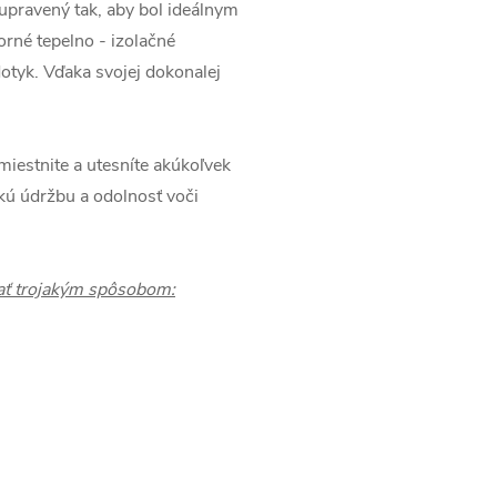
pravený tak, aby bol ideálnym
orné tepelno - izolačné
dotyk. Vďaka svojej dokonalej
estnite a utesníte akúkoľvek
hkú údržbu a odolnosť voči
ať trojakým spôsobom: