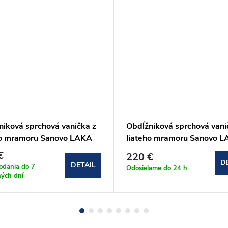
niková sprchová vanička z
Obdĺžniková sprchová vani
ho mramoru Sanovo LAKA
liateho mramoru Sanovo 
140x80x3 cm s
STAR 110x80x3 cm s
€
220 €
šmykom
protišmykom
D
DETAIL
odania do 7
Odosielame do 24 h
ých dní