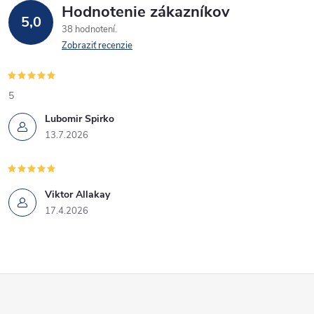
Hodnotenie zákazníkov
5,0
38 hodnotení
Zobraziť recenzie
5
Lubomir Spirko
13.7.2026
Viktor Allakay
17.4.2026
Z