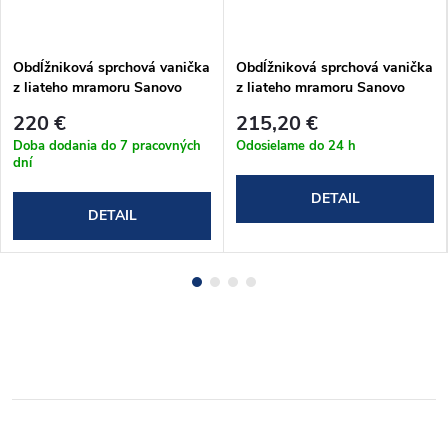
Obdĺžniková sprchová vanička
Obdĺžniková sprchová vanička
z liateho mramoru Sanovo
z liateho mramoru Sanovo
LAKA STAR 100x90x3 cm s
STAR 110x90x3 cm
220 €
215,20 €
protišmykom
Doba dodania do 7 pracovných
Odosielame do 24 h
dní
DETAIL
DETAIL