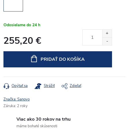
Odosielame do 24 h
255,20 €
Jednotková
cena:
PRIDAŤ DO KOŠÍKA
Opýtať sa
Strážiť
Zdieľať
Značka:
Sanovo
Záruka
:
2 roky
Viac ako 30 rokov na trhu
máme bohaté skúsenosti