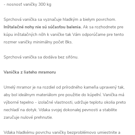
- nosnosť vaničky 300 kg
Sprchová vanička sa vyznačuje hladkým a bielym povrchom.
Inštalačné nohy nie sú súčasťou balenia.
Ak sa rozhodnete pre
kúpu inštalačných nôh k vaničke tak Vám odporúčame pre tento
rozmer vaničky minimálny počet 8ks.
Sprchová vanička sa dodáva bez sifónu.
Vanička z liateho mramoru
Umelý mramor je na rozdiel od prírodného kameňa upravený tak,
aby bol ideálnym materiálom pre použitie do kúpeľní. Vanička má
výborné tepelno - izolačné vlastnosti, udržuje teplotu okolia preto
nechladí na dotyk. Vďaka svojej dokonalej pevnosti a stabilite
zaručuje nulové prehnutie.
Vďaka hladkému povrchu vaničky bezproblémovo umiestnite a