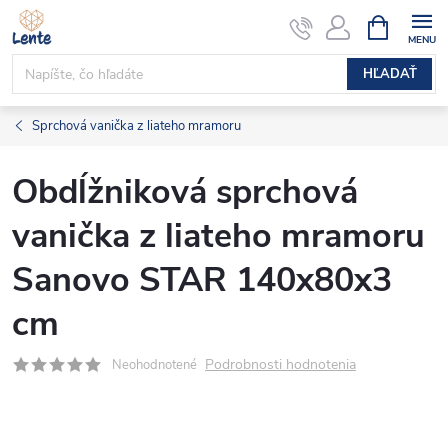
Prejsť
NÁKUPN
KOŠÍK
na
obsah
HĽADAŤ
Sprchová vanička z liateho mramoru
Obdĺžniková sprchová
vanička z liateho mramoru
Sanovo STAR 140x80x3
cm
Podrobnosti hodnotenia
Neohodnotené