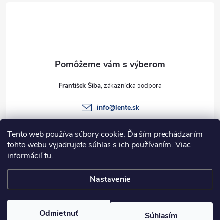
á
p
ä
t
František Šiba
i
info
@
lente.sk
e
+421 915 949 820
Tento web používa súbory cookie. Ďalším prechádzaním
tohto webu vyjadrujete súhlas s ich používaním. Viac
informácií
tu
.
Informácie pre vás
Nastavenie
Copyright 2026
Lente.sk
. Všetky práva vyhradené.
Odmietnuť
Súhlasím