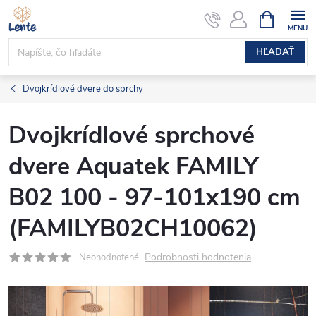
Prejsť
NÁKUPN
KOŠÍK
na
obsah
HĽADAŤ
Dvojkrídlové dvere do sprchy
Dvojkrídlové sprchové
dvere Aquatek FAMILY
B02 100 - 97-101x190 cm
(FAMILYB02CH10062)
Podrobnosti hodnotenia
Neohodnotené