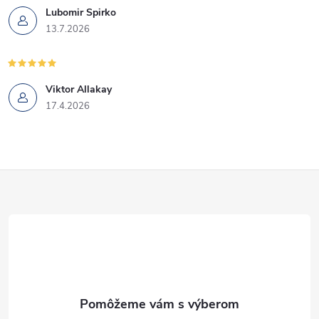
Lubomir Spirko
13.7.2026
Viktor Allakay
17.4.2026
Z
á
p
ä