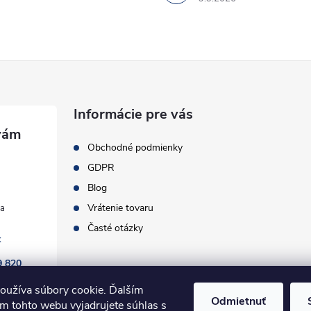
Informácie pre vás
Obchodné podmienky
GDPR
Blog
Vrátenie tovaru
Časté otázky
k
9 820
oužíva súbory cookie. Ďalším
Odmietnuť
m tohto webu vyjadrujete súhlas s