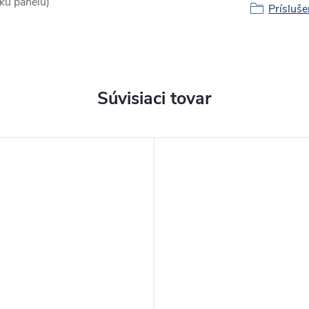
žku panelu)
Prísluš
Súvisiaci tovar