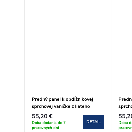
Predný panel k obdĺžnikovej
Predný
iateho
sprchovej vaničke z liateho
sprcho
mramoru Sanovo LUNA
mramo
55,20 €
55,2
DETAIL
DETAIL
Doba dodania do 7
Doba d
pracovných dní
pracovn