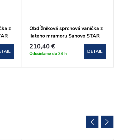
čka z
Obdĺžniková sprchová vanička z
Obdĺžni
TAR
liateho mramoru Sanovo STAR
liateho
110x80x3 cm
110x90
210,40 €
215,2
ETAIL
DETAIL
Odosielame do 24 h
Odosielam