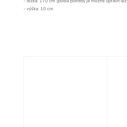
- dĺžka: 170 cm (podľa potreby je možné upraviť dĺ
- výška: 10 cm