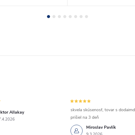
skvela skúsenosť, tovar s dodaimd
ktor Allakay
prišiel na 3 deň
7.4.2026
Miroslav Pavlík
9.3.2026