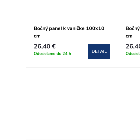
nička z
Bočný panel k vaničke 100x10
Bočný
 STAR
cm
cm
26,40 €
26,4
DETAIL
DETAIL
Odosielame do 24 h
Odosie