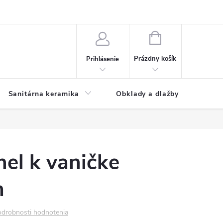
NÁKUPNÝ
KOŠÍK
Prázdny košík
Prihlásenie
Sanitárna keramika
Obklady a dlažby
el k vaničke
m
drobnosti hodnotenia