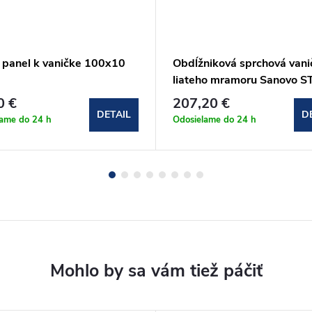
 panel k vaničke 100x10
Obdĺžniková sprchová vani
liateho mramoru Sanovo S
100x90x3 cm
0 €
207,20 €
DETAIL
D
lame do 24 h
Odosielame do 24 h