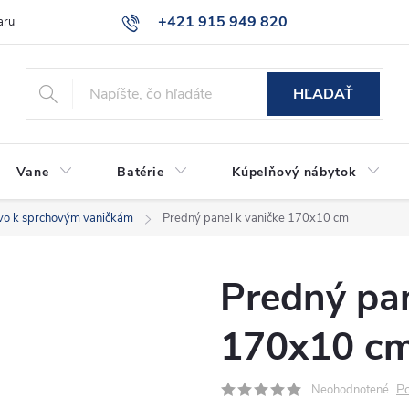
+421 915 949 820
aru
Časté otázky
HĽADAŤ
Vane
Batérie
Kúpeľňový nábytok
tvo k sprchovým vaničkám
Predný panel k vaničke 170x10 cm
Predný pan
170x10 c
Po
Neohodnotené