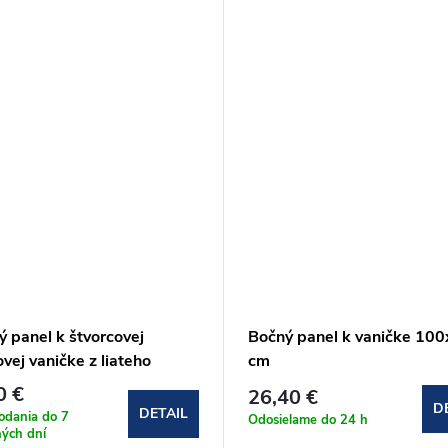
 panel k štvorcovej
Bočný panel k vaničke 10
vej vaničke z liateho
cm
ru Sanovo LUNA
0 €
26,40 €
D
DETAIL
odania do 7
Odosielame do 24 h
ých dní