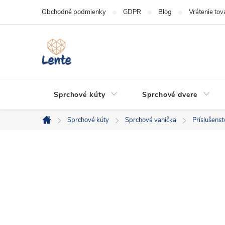
Prejsť
Obchodné podmienky
GDPR
Blog
Vrátenie tov
na
obsah
Sprchové kúty
Sprchové dvere
Sprchové kúty
Sprchová vanička
Príslušens
Domov