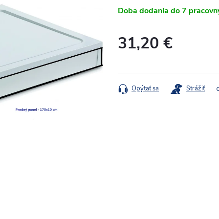
Doba dodania do 7 pracovn
31,20 €
Jednotková
cena:
Opýtať sa
Strážiť