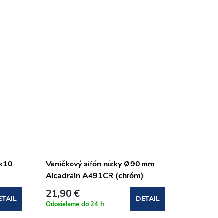
0x10
Vaničkový sifón nízky Ø 90 mm –
Predný 
Alcadrain A491CR (chróm)
sprchov
55,20 
21,90 €
ETAIL
DETAIL
Doba dod
Odosielame do 24 h
pracovnýc