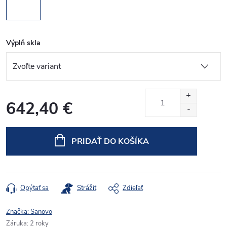
Výplň skla
642,40 €
Jednotková
cena:
PRIDAŤ DO KOŠÍKA
Opýtať sa
Strážiť
Zdieľať
Značka:
Sanovo
Záruka
:
2 roky