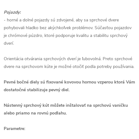
Pojazdy:
- horné a dolné pojazdy sú zdvojené, aby sa sprchové dvere
pohybovali hladko bez akýchkoľvek problémov. Súčasťou pojazdov
je chrómové púzdro, ktoré podporuje kvalitu a stabilitu sprchový
dverí.
Orientácia otvárania sprchových dverí je ľubovolná. Preto sprchové
dvere na sprchovom kúte je možné otočiť podla potreby používania.
Pevné bočné diely sú fixované kovovou hornou vzperou ktorá Vám
dostatočné stabilizuje pevný diel.
Nástenný sprchový kút môžete inštalovať na sprchovú vaničku
alebo priamo na rovnú podlahu.
Parametre: