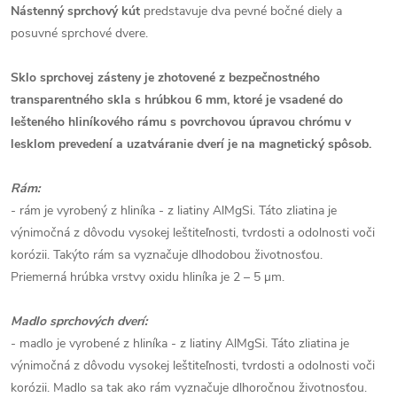
Nástenný sprchový kút
predstavuje dva pevné bočné diely a
posuvné sprchové dvere.
Sklo sprchovej zásteny je zhotovené z bezpečnostného
transparentného skla s hrúbkou 6 mm, ktoré je vsadené do
lešteného hliníkového rámu s povrchovou úpravou chrómu v
lesklom prevedení a uzatváranie dverí je na magnetický spôsob.
Rám:
- rám je vyrobený z hliníka - z liatiny AlMgSi. Táto zliatina je
výnimočná z dôvodu vysokej leštiteľnosti, tvrdosti a odolnosti voči
korózii. Takýto rám sa vyznačuje dlhodobou životnosťou.
Priemerná hrúbka vrstvy oxidu hliníka je 2 – 5 µm.
Madlo sprchových dverí:
- madlo je vyrobené z hliníka - z liatiny AlMgSi. Táto zliatina je
výnimočná z dôvodu vysokej leštiteľnosti, tvrdosti a odolnosti voči
korózii. Madlo sa tak ako rám vyznačuje dlhoročnou životnosťou.