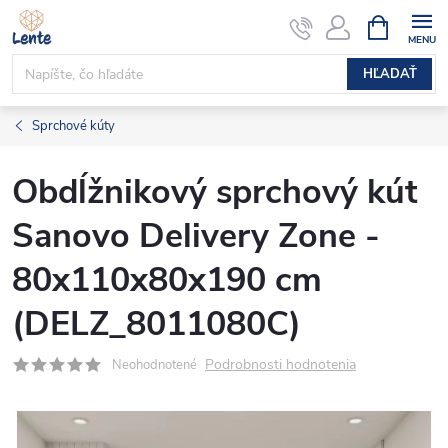
Prejsť
NÁKUPN
KOŠÍK
na
obsah
HĽADAŤ
Sprchové kúty
Obdĺžnikový sprchový kút
Sanovo Delivery Zone -
80x110x80x190 cm
(DELZ_8011080C)
Podrobnosti hodnotenia
Neohodnotené