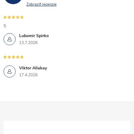
Zobraziť recenzie
5
Lubomir Spirko
13.7.2026
Viktor Allakay
17.4.2026
Z
á