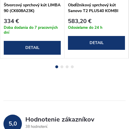
Štvorcový sprchový kút LIMBA
Obdĺžnikový sprchový kút
90 (CK608A23K)
Sanovo T2 PLUS40 KOMBI
(97-102)x80x190 cm
334 €
583,20 €
(T2P40K_10080C)
Doba dodania do 7 pracovných
Odosielame do 24 h
dní
DETAIL
DETAIL
Hodnotenie zákazníkov
5,0
38 hodnotení