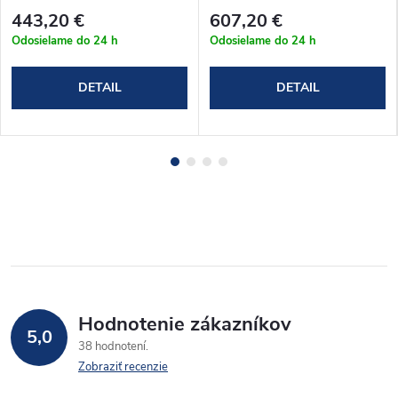
(66-71)x(66-69)x190cm
(127-132)x80x190 cm
443,20 €
607,20 €
(T2K_7070C)
(T2P40K_13080C)
Odosielame do 24 h
Odosielame do 24 h
DETAIL
DETAIL
Hodnotenie zákazníkov
5,0
38 hodnotení
Zobraziť recenzie