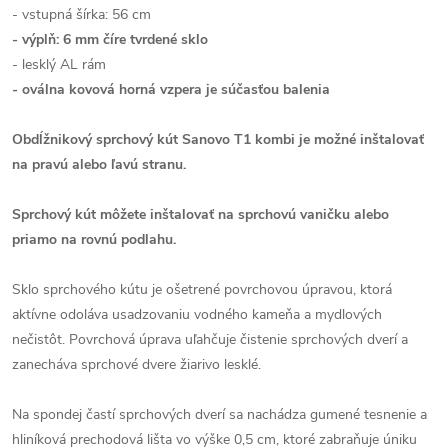
- vstupná šírka: 56 cm
- výplň: 6 mm číre tvrdené sklo
- lesklý AL rám
- oválna kovová horná vzpera je súčasťou balenia
Obdĺžnikový sprchový kút Sanovo T1 kombi je možné inštalovať
na pravú alebo ľavú stranu.
Sprchový kút môžete inštalovať na sprchovú vaničku alebo
priamo na rovnú podlahu.
Sklo sprchového kútu je ošetrené povrchovou úpravou, ktorá
aktívne odoláva usadzovaniu vodného kameňa a mydlových
nečistôt. Povrchová úprava uľahčuje čistenie sprchových dverí a
zanecháva sprchové dvere žiarivo lesklé.
Na spondej častí sprchových dverí sa nachádza gumené tesnenie a
hliníková prechodová lišta vo výške 0,5 cm, ktoré zabraňuje úniku