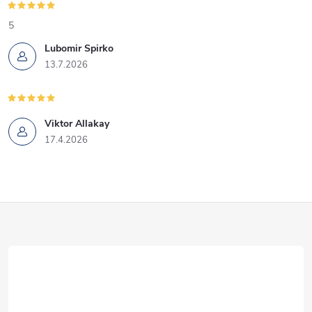
5
Lubomir Spirko
13.7.2026
Viktor Allakay
17.4.2026
Z
á
p