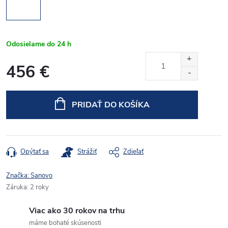
Odosielame do 24 h
456 €
Jednotková
cena:
PRIDAŤ DO KOŠÍKA
Opýtať sa
Strážiť
Zdieľať
Značka:
Sanovo
Záruka
:
2 roky
Viac ako 30 rokov na trhu
máme bohaté skúsenosti