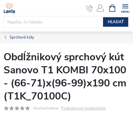
Prejsť
NÁKUPN
KOŠÍK
na
obsah
HĽADAŤ
Sprchové kúty
Obdĺžnikový sprchový kút
Sanovo T1 KOMBI 70x100
- (66-71)x(96-99)x190 cm
(T1K_70100C)
Podrobnosti hodnotenia
Neohodnotené