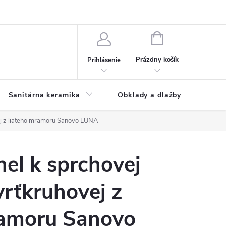
NÁKUPNÝ
KOŠÍK
Prázdny košík
Prihlásenie
Sanitárna keramika
Obklady a dlažby
ej z liateho mramoru Sanovo LUNA
el k sprchovej
vrťkruhovej z
ramoru Sanovo