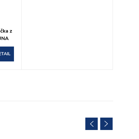
čka z
LUNA
ETAIL