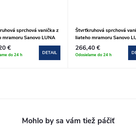
ruhová sprchová vanička z
Štvrťkruhová sprchová vani
ho mramoru Sanovo LUNA
liateho mramoru Sanovo 
0x3 cm
100x100x3 cm
20 €
266,40 €
DETAIL
D
lame do 24 h
Odosielame do 24 h