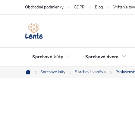
Prejsť
Obchodné podmienky
GDPR
Blog
Vrátenie tov
na
obsah
Sprchové kúty
Sprchové dvere
Sprchové kúty
Sprchová vanička
Príslušens
Domov