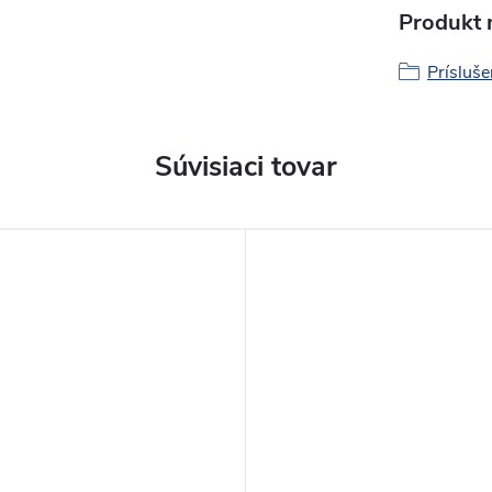
Produkt n
Prísluš
Súvisiaci tovar