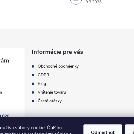
9.3.2026
Informácie pre vás
Obchodné podmienky
GDPR
Blog
Vrátenie tovaru
Časté otázky
k
9 820
oužíva súbory cookie. Ďalším
Odmietnuť