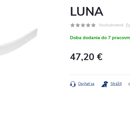
LUNA
Po
Neohodnotené
Doba dodania do 7 pracovn
47,20 €
Jednotková
cena:
Opýtať sa
Strážiť