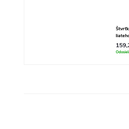
Štvrťk
liate
90x9
159,
Odosie