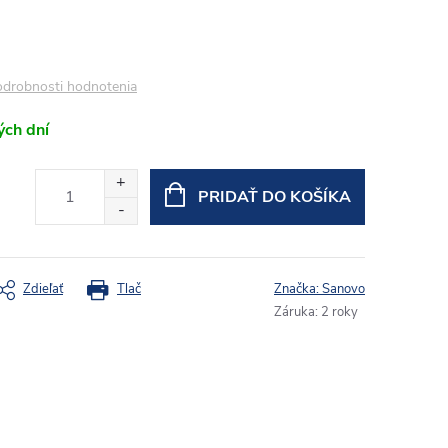
drobnosti hodnotenia
ých dní
PRIDAŤ DO KOŠÍKA
Zdieľať
Tlač
Značka:
Sanovo
Záruka
:
2 roky