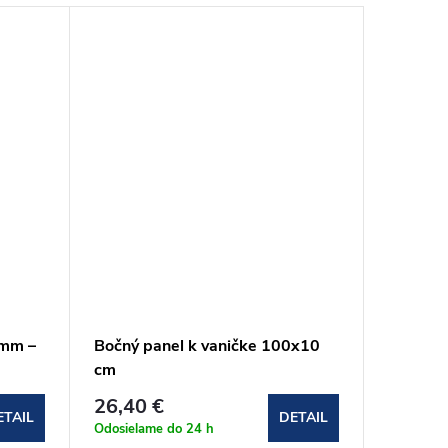
 mm –
Bočný panel k vaničke 100x10
Predný 
)
cm
cm
31,20 
26,40 €
ETAIL
DETAIL
Doba dod
Odosielame do 24 h
pracovnýc