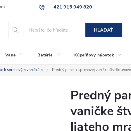
+421 915 949 820
aru
Časté otázky
HĽADAŤ
Vane
Batérie
Kúpeľňový nábytok
tvo k sprchovým vaničkám
Predný panel k sprchovej vaničke štvrťkruhov
Predný pan
vaničke št
liateho m