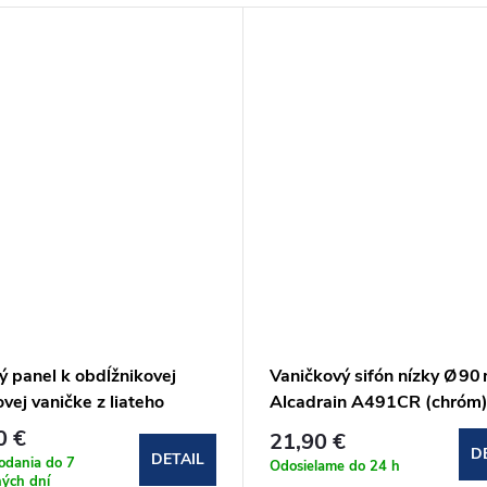
ý panel k obdĺžnikovej
Vaničkový sifón nízky Ø 90
vej vaničke z liateho
Alcadrain A491CR (chróm
ru Sanovo LUNA
0 €
21,90 €
D
DETAIL
odania do 7
Odosielame do 24 h
ých dní