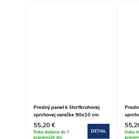
ničku
Predný panel k štvrťkruhovej
Predn
sprchovej vaničke 90x10 cm
sprcho
mramo
55,20 €
55,2
DETAIL
DETAIL
Doba dodania do 7
Doba d
pracovných dní
pracovn