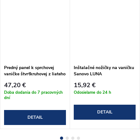
Predný panel k sprchovej
Inštalačné nožičky na vaničku
vaničke štvrťkruhovej z liateho
Sanovo LUNA
mramoru Sanovo LUNA
47,20 €
15,92 €
Doba dodania do 7 pracovných
Odosielame do 24 h
dní
DETAIL
DETAIL