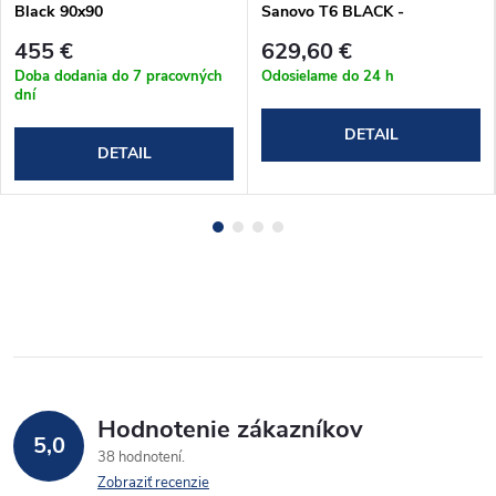
Black 90x90
Sanovo T6 BLACK -
90x90x90x190 cm
455 €
629,60 €
(T6B_909090C)
Doba dodania do 7 pracovných
Odosielame do 24 h
dní
DETAIL
DETAIL
Hodnotenie zákazníkov
5,0
38 hodnotení
Zobraziť recenzie