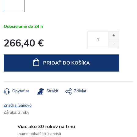
Odosielame do 24 h
266,40 €
Jednotková
cena:
PRIDAŤ DO KOŠÍKA
Opýtať sa
Strážiť
Zdieľať
Značka:
Sanovo
Záruka
:
2 roky
Viac ako 30 rokov na trhu
máme bohaté skúsenosti