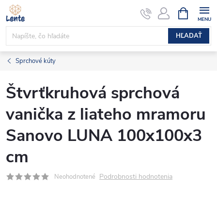
Prejsť
NÁKUPN
KOŠÍK
na
obsah
HĽADAŤ
Sprchové kúty
Štvrťkruhová sprchová
vanička z liateho mramoru
Sanovo LUNA 100x100x3
cm
Podrobnosti hodnotenia
Neohodnotené