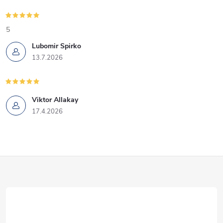
5
Lubomir Spirko
13.7.2026
Viktor Allakay
17.4.2026
Z
á
p